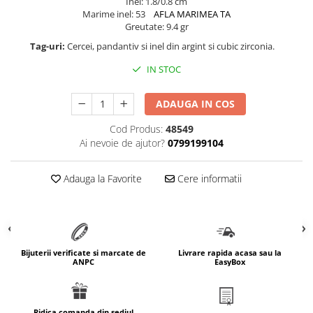
Inel: 1.8/0.8 cm
Marime inel: 53
AFLA MARIMEA TA
marimea 64
Greutate: 9.4 gr
marimea 65
Tag-uri:
Cercei, pandantiv si inel din argint si cubic zirconia.
marimea 66
marimea 67
IN STOC
marimea 68
ADAUGA IN COS
SETURI ARGINT
marime reglabila
Cod Produs:
48549
Ai nevoie de ajutor?
0799199104
marimea 49
marimea 50
Adauga la Favorite
Cere informatii
marimea 51
marimea 52
marimea 53
marimea 54
Bijuterii verificate si marcate de
Livrare rapida acasa sau la
marimea 55
ANPC
EasyBox
marimea 56
marimea 57
marimea 58
Ridica comanda din sediul