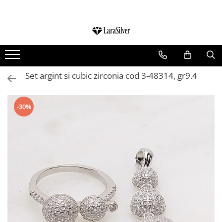
CATEGORII
CERCEI ARGINT
BRATARI ARGINT
Set argint si cubic zirconia cod 3-48314, gr9.4
COLIERE ARGINT
LANTISOARE ARGINT
-30%
CRUCIULITE SI ICONITE ARGINT
PANDANTIVE ARGINT
BROSE ARGINT
VERIGHETE ARGINT
BIJUTERII ARGINT PENTRU COPII
BIJUTERII ARGINT PENTRU BARBATI
INELE ARGINT