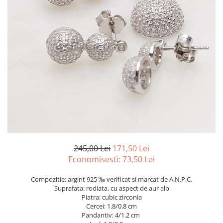
marime reglabila
marimea 47
marimea 48
marimea 49
marimea 50
marimea 51
marimea 52
marimea 53
marimea 54
marimea 55
marimea 56
marimea 57
245,00 Lei
171,50 Lei
marimea 58
Economisesti:
73,50
Lei
marimea 59
Compozitie: argint 925 ‰ verificat si marcat de A.N.P.C.
marimea 60
Suprafata: rodiata, cu aspect de aur alb
marimea 61
Piatra: cubic zirconia
Cercei: 1.8/0.8 cm
marimea 62
Pandantiv: 4/1.2 cm
marimea 63