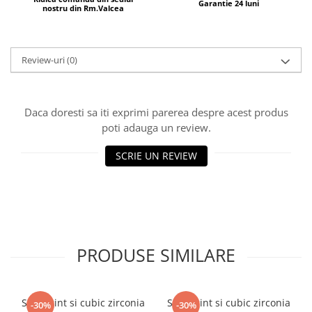
Garantie 24 luni
nostru din Rm.Valcea
marimea 59
marimea 60
marimea 61
Review-uri
(0)
marimea 62
marimea 63
marimea 64
Daca doresti sa iti exprimi parerea despre acest produs
poti adauga un review.
SCRIE UN REVIEW
PRODUSE SIMILARE
Set argint si cubic zirconia
Set argint si cubic zirconia
-30%
-30%