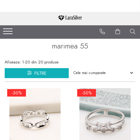
CATEGORII
CERCEI ARGINT
marimea 55
BRATARI ARGINT
COLIERE ARGINT
Afiseaza:
1-
20
din
20
produse
LANTISOARE ARGINT
FILTRE
CRUCIULITE SI ICONITE
ARGINT
-30%
-30%
PANDANTIVE ARGINT
BROSE ARGINT
VERIGHETE ARGINT
BIJUTERII ARGINT PENTRU
COPII