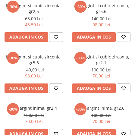
marime reglabila
Inel argint si cubic zirconia,
Inel argint si cubic zirconia,
-30%
-30%
marimea 47
gr2.5
gr5.6
marimea 48
65,00 Lei
140,00 Lei
marimea 49
45,50 Lei
98,00 Lei
marimea 50
ADAUGA IN COS
ADAUGA IN COS
marimea 51
marimea 52
marimea 53
Inel argint si cubic zirconia,
Inel argint si cubic zirconia,
-30%
-30%
gr5.6
gr2.1
marimea 54
140,00 Lei
100,00 Lei
marimea 55
98,00 Lei
70,00 Lei
marimea 56
marimea 57
ADAUGA IN COS
ADAUGA IN COS
marimea 58
marimea 59
Inel argint inima, gr2.4
Inel argint inima, gr2.6
-30%
-30%
marimea 60
100,00 Lei
100,00 Lei
marimea 61
70,00 Lei
70,00 Lei
marimea 62
marimea 63
ADAUGA IN COS
ADAUGA IN COS