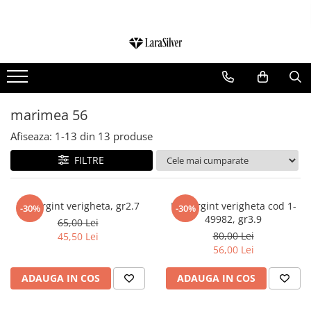
CATEGORII
CERCEI ARGINT
BRATARI ARGINT
marimea 56
COLIERE ARGINT
Afiseaza:
1-
13
din
13
produse
LANTISOARE ARGINT
FILTRE
CRUCIULITE SI ICONITE ARGINT
PANDANTIVE ARGINT
BROSE ARGINT
Inel argint verigheta, gr2.7
Inel argint verigheta cod 1-
-30%
-30%
49982, gr3.9
65,00 Lei
VERIGHETE ARGINT
80,00 Lei
45,50 Lei
BIJUTERII ARGINT PENTRU COPII
56,00 Lei
BIJUTERII ARGINT PENTRU BARBATI
ADAUGA IN COS
ADAUGA IN COS
INELE ARGINT