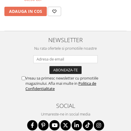
marimea 59
ADAUGA IN COS
marimea 60
marimea 61
marimea 62
marimea 63
NEWSLETTER
marimea 64
Nu rata ofertele si promotiile noastre
Vreau sa primesc newsletter cu promotiile
magazinului. Afla mai multe in
Politica de
Confidentialitate
SOCIAL
Urmareste-ne in social media