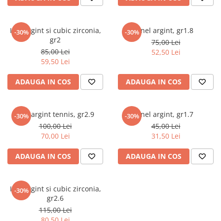
marimea 64
marimea 65
Inel argint si cubic zirconia,
Inel argint, gr1.8
-30%
-30%
marimea 66
gr2
75,00 Lei
marimea 67
85,00 Lei
52,50 Lei
marimea 68
59,50 Lei
SETURI ARGINT
ADAUGA IN COS
ADAUGA IN COS
marime reglabila
marimea 49
Inel argint tennis, gr2.9
Inel argint, gr1.7
marimea 50
-30%
-30%
100,00 Lei
45,00 Lei
marimea 51
70,00 Lei
31,50 Lei
marimea 52
marimea 53
ADAUGA IN COS
ADAUGA IN COS
marimea 54
marimea 55
Inel argint si cubic zirconia,
-30%
marimea 56
gr2.6
marimea 57
115,00 Lei
marimea 58
80,50 Lei