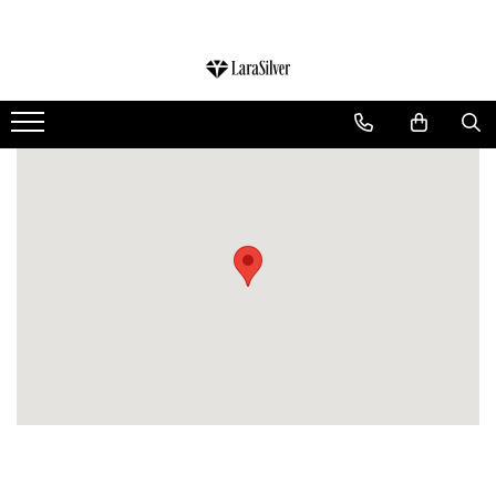
CATEGORII
CERCEI ARGINT
BRATARI ARGINT
COLIERE ARGINT
LANTISOARE ARGINT
CRUCIULITE SI ICONITE ARGINT
PANDANTIVE ARGINT
BROSE ARGINT
VERIGHETE ARGINT
BIJUTERII ARGINT PENTRU COPII
BIJUTERII ARGINT PENTRU BARBATI
INELE ARGINT