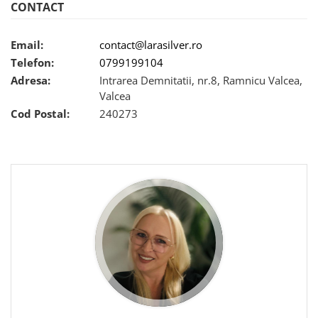
CONTACT
marimea 59
marimea 60
Email:
contact@larasilver.ro
marimea 61
Telefon:
0799199104
marimea 62
Adresa:
Intrarea Demnitatii, nr.8, Ramnicu Valcea,
marimea 63
Valcea
marimea 64
Cod Postal:
240273