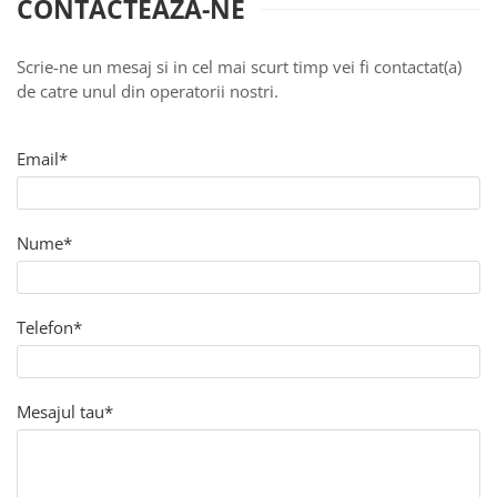
marime reglabila
CONTACTEAZA-NE
marimea 47
marimea 48
Scrie-ne un mesaj si in cel mai scurt timp vei fi contactat(a)
marimea 49
de catre unul din operatorii nostri.
marimea 50
marimea 51
Email*
marimea 52
marimea 53
marimea 54
Nume*
marimea 55
marimea 56
marimea 57
Telefon*
marimea 58
marimea 59
marimea 60
Mesajul tau*
marimea 61
marimea 62
marimea 63