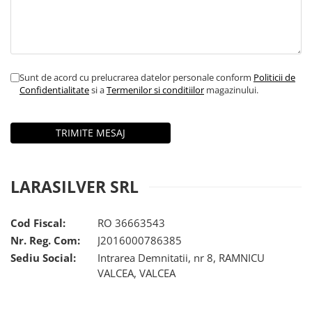
marimea 64
marimea 65
marimea 66
marimea 67
Sunt de acord cu prelucrarea datelor personale conform
Politicii de
marimea 68
Confidentialitate
si a
Termenilor si conditiilor
magazinului.
SETURI ARGINT
marime reglabila
marimea 49
marimea 50
marimea 51
LARASILVER SRL
marimea 52
marimea 53
Cod Fiscal:
RO 36663543
marimea 54
Nr. Reg. Com:
J2016000786385
marimea 55
Sediu Social:
Intrarea Demnitatii, nr 8, RAMNICU
marimea 56
VALCEA, VALCEA
marimea 57
marimea 58