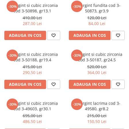
marime reglabila
Set argint si cubic zirconia
Set argint fundita cod 3-
-30%
-30%
marimea 47
cod 3-50898, gr13.1
50873, gr3.9
marimea 48
410,00 Lei
120,00 Lei
marimea 49
287,00 Lei
84,00 Lei
marimea 50
ADAUGA IN COS
ADAUGA IN COS
marimea 51
marimea 52
marimea 53
Set argint si cubic zirconia
Set argint si cubic zirconia
-30%
-30%
cod 3-50188, gr19.4
cod 3-50187, gr24.5
marimea 54
415,00 Lei
520,00 Lei
marimea 55
290,50 Lei
364,00 Lei
marimea 56
marimea 57
ADAUGA IN COS
ADAUGA IN COS
marimea 58
marimea 59
Set argint si cubic zirconia
Set argint lacrima cod 3-
-30%
-30%
marimea 60
cod 3-49603, gr30.1
49580, gr8.2
marimea 61
695,00 Lei
215,00 Lei
marimea 62
486,50 Lei
150,50 Lei
marimea 63