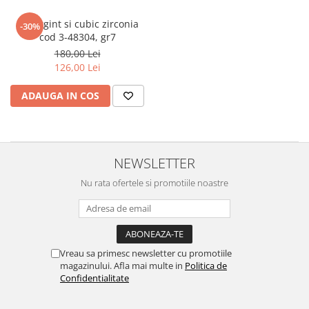
Set argint si cubic zirconia
-30%
cod 3-48304, gr7
180,00 Lei
126,00 Lei
ADAUGA IN COS
NEWSLETTER
Nu rata ofertele si promotiile noastre
Vreau sa primesc newsletter cu promotiile
magazinului. Afla mai multe in
Politica de
Confidentialitate