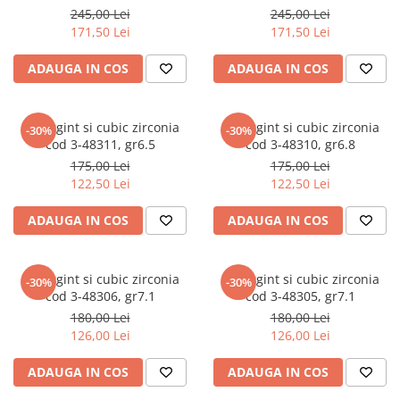
245,00 Lei
245,00 Lei
marimea 59
171,50 Lei
171,50 Lei
marimea 60
marimea 61
ADAUGA IN COS
ADAUGA IN COS
marimea 62
marimea 63
Set argint si cubic zirconia
Set argint si cubic zirconia
-30%
-30%
marimea 64
cod 3-48311, gr6.5
cod 3-48310, gr6.8
175,00 Lei
175,00 Lei
122,50 Lei
122,50 Lei
ADAUGA IN COS
ADAUGA IN COS
Set argint si cubic zirconia
Set argint si cubic zirconia
-30%
-30%
cod 3-48306, gr7.1
cod 3-48305, gr7.1
180,00 Lei
180,00 Lei
126,00 Lei
126,00 Lei
ADAUGA IN COS
ADAUGA IN COS