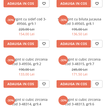
ADAUGA IN COS
ADAUGA IN COS
marimea 64
marimea 65
marimea 66
Set argint cu sidef cod 3-
Set argint cu biluta jucausa
-30%
-30%
marimea 67
49566, gr9.1
cod 3-49565, gr8.1
220,00 Lei
195,00 Lei
marimea 68
154,00 Lei
136,50 Lei
SETURI ARGINT
marime reglabila
ADAUGA IN COS
ADAUGA IN COS
marimea 49
marimea 50
Set argint si cubic zirconia
Set argint si cubic zirconia
-30%
-30%
marimea 51
cod 3-49556, gr9.2
cod 3-48315, gr9.7
marimea 52
190,00 Lei
245,00 Lei
marimea 53
133,00 Lei
171,50 Lei
marimea 54
ADAUGA IN COS
ADAUGA IN COS
marimea 55
marimea 56
marimea 57
Set argint si cubic zirconia
Set argint si cubic zirconia
-30%
-30%
cod 3-48314, gr9.4
cod 3-48313, gr9.6
marimea 58