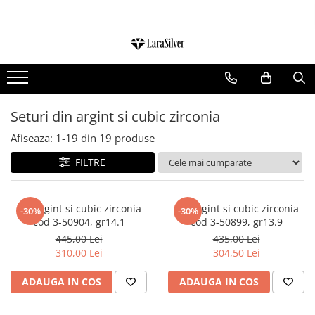
CATEGORII
CERCEI ARGINT
BRATARI ARGINT
Seturi din argint si cubic zirconia
COLIERE ARGINT
Afiseaza:
1-
19
din
19
produse
LANTISOARE ARGINT
FILTRE
CRUCIULITE SI ICONITE ARGINT
PANDANTIVE ARGINT
BROSE ARGINT
Set argint si cubic zirconia
Set argint si cubic zirconia
-30%
-30%
cod 3-50904, gr14.1
cod 3-50899, gr13.9
VERIGHETE ARGINT
445,00 Lei
435,00 Lei
BIJUTERII ARGINT PENTRU COPII
310,00 Lei
304,50 Lei
BIJUTERII ARGINT PENTRU BARBATI
ADAUGA IN COS
ADAUGA IN COS
INELE ARGINT