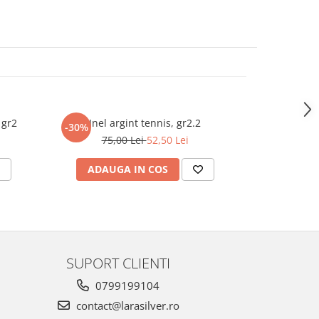
 gr2
Inel argint tennis, gr2.2
Inel argint
-30%
-30%
75,00 Lei
52,50 Lei
55
ADAUGA IN COS
ADAU
SUPORT CLIENTI
0799199104
contact@larasilver.ro