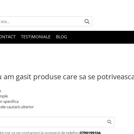
ONTACT
TESTIMONIALE
BLOG
 am gasit produse care sa se potriveasc
a
imple
n specifica
ele cautarii ulterior
te rog sa ne contactezi la numarul de telefon
0799199104