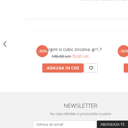
marime reglabila
marimea 47
marimea 48
marimea 49
marimea 50
marimea 51
marimea 52
Inel argint si cubic zirconia, gr1.7
Inel
-30%
-30
marimea 53
100,00 Lei
70,00 Lei
marimea 54
marimea 55
ADAUGA IN COS
marimea 56
marimea 57
marimea 58
marimea 59
marimea 60
NEWSLETTER
marimea 61
Nu rata ofertele si promotiile noastre
marimea 62
marimea 63