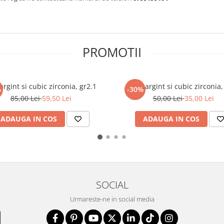
PROMOTII
 argint si cubic zirconia, gr2.1
Inel argint si cubic zirconia,
%
-30%
85,00 Lei
59,50 Lei
50,00 Lei
35,00 Lei
ADAUGA IN COS
ADAUGA IN COS
SOCIAL
Urmareste-ne in social media