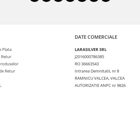
DATE COMERCIALE
 Plata
LARASILVER SRL
e Retur
J2016000786385
Produselor
RO 36663543
de Retur
Intrarea Demnitatii, nr 8
RAMNICU VALCEA, VALCEA
L
AUTORIZATIE ANPC nr 9826