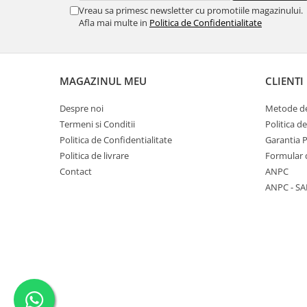
Vreau sa primesc newsletter cu promotiile magazinului.
marimea 64
Afla mai multe in
Politica de Confidentialitate
marimea 65
marimea 66
marimea 67
MAGAZINUL MEU
CLIENTI
marimea 68
SETURI ARGINT
Despre noi
Metode de
marime reglabila
Termeni si Conditii
Politica d
Politica de Confidentialitate
Garantia 
marimea 49
Politica de livrare
Formular 
marimea 50
Contact
ANPC
marimea 51
ANPC - SA
marimea 52
marimea 53
marimea 54
marimea 55
marimea 56
marimea 57
marimea 58