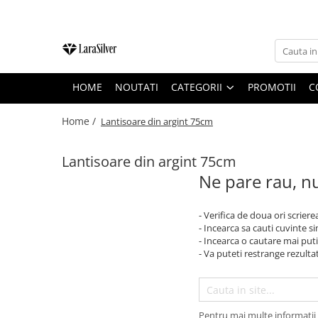
CATEGORII
CERCEI ARGINT
HOME
NOUTATI
CATEGORII
PROMOTII
C
BRATARI ARGINT
COLIERE ARGINT
Home /
Lantisoare din argint 75cm
LANTISOARE ARGINT
Lantisoare din argint 75cm
CRUCIULITE SI ICONITE ARGINT
Ne pare rau, nu
PANDANTIVE ARGINT
BROSE ARGINT
- Verifica de doua ori scriere
- Incearca sa cauti cuvinte s
VERIGHETE ARGINT
- Incearca o cautare mai puti
BIJUTERII ARGINT PENTRU COPII
- Va puteti restrange rezultat
BIJUTERII ARGINT PENTRU BARBATI
INELE ARGINT
Pentru mai multe informatii 