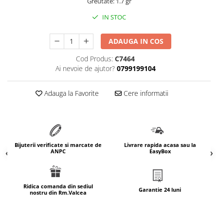
Greutate: 1.7 gr
marimea 64
IN STOC
marimea 65
marimea 66
ADAUGA IN COS
marimea 67
Cod Produs:
C7464
marimea 68
Ai nevoie de ajutor?
0799199104
SETURI ARGINT
marime reglabila
Adauga la Favorite
Cere informatii
marimea 49
marimea 50
marimea 51
marimea 52
Bijuterii verificate si marcate de
Livrare rapida acasa sau la
marimea 53
ANPC
EasyBox
marimea 54
marimea 55
Ridica comanda din sediul
marimea 56
Garantie 24 luni
nostru din Rm.Valcea
marimea 57
marimea 58