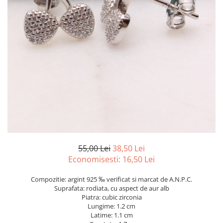
marime reglabila
marimea 47
marimea 48
marimea 49
marimea 50
marimea 51
marimea 52
marimea 53
marimea 54
marimea 55
marimea 56
marimea 57
55,00 Lei
38,50 Lei
marimea 58
Economisesti:
16,50
Lei
marimea 59
Compozitie: argint 925 ‰ verificat si marcat de A.N.P.C.
marimea 60
Suprafata: rodiata, cu aspect de aur alb
marimea 61
Piatra: cubic zirconia
Lungime: 1.2 cm
marimea 62
Latime: 1.1 cm
marimea 63