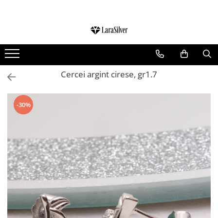
CATEGORII
CERCEI ARGINT
BRATARI ARGINT
Cercei argint cirese, gr1.7
COLIERE ARGINT
LANTISOARE ARGINT
-30%
CRUCIULITE SI ICONITE ARGINT
PANDANTIVE ARGINT
BROSE ARGINT
VERIGHETE ARGINT
BIJUTERII ARGINT PENTRU COPII
BIJUTERII ARGINT PENTRU BARBATI
INELE ARGINT