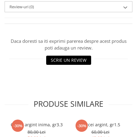
marimea 59
Review-uri
(0)
marimea 60
marimea 61
marimea 62
marimea 63
Daca doresti sa iti exprimi parerea despre acest produs
marimea 64
poti adauga un review.
SCRIE UN REVIEW
PRODUSE SIMILARE
Cercei argint inima, gr3.3
Cercei argint, gr1.5
-30%
-30%
80,00 Lei
60,00 Lei