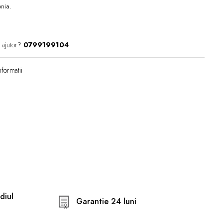
conia.
 ajutor?
0799199104
formatii
diul
Garantie 24 luni