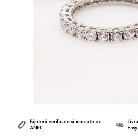
BIJUTERII ARGINT PENTRU
BARBATI
INELE ARGINT
marime reglabila
marimea 47
marimea 48
marimea 49
marimea 50
marimea 51
marimea 52
marimea 53
marimea 54
marimea 55
Bijuterii verificate si marcate de
Livr
ANPC
Easy
marimea 56