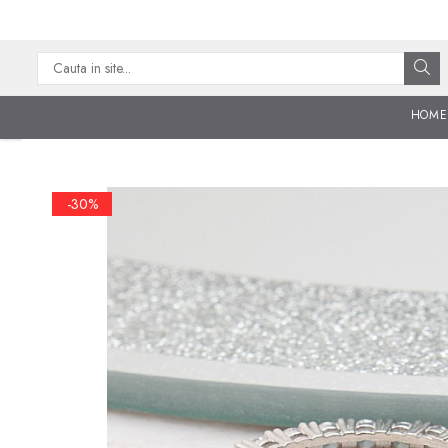
CATEGORII
CERCEI ARGINT
HOME
BRATARI ARGINT
COLIERE ARGINT
-30%
LANTISOARE ARGINT
CRUCIULITE SI ICONITE
ARGINT
PANDANTIVE ARGINT
BROSE ARGINT
VERIGHETE ARGINT
BIJUTERII ARGINT PENTRU
COPII