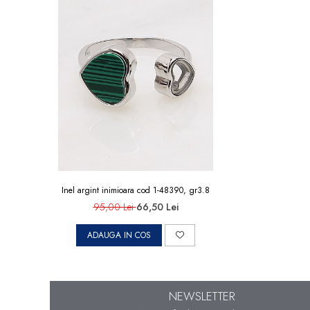
marimea 50
marimea 51
marimea 52
marimea 53
marimea 54
marimea 55
marimea 56
marimea 57
marimea 58
Inel argint inimioara cod 1-48390, gr3.8
marimea 59
95,00 Lei
66,50 Lei
marimea 60
marimea 61
ADAUGA IN COS
marimea 62
marimea 63
NEWSLETTER
marimea 64