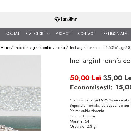
NOUTATI
CATEGORII
PROMOTII
CONTACT
TESTIMONIALE
Inel argint tennis cod 1-50161, gr2.3
Home /
Inele din argint si cubic zirconia /
Inel argint tennis c
50,00 Lei
35,00 Le
Economisesti:
15,
Compozitie: argint 925 ‰ verificat s
Suprafata: rodiata, cu aspect de aur 
Piatra: cubic zirconia
Latime: 0.3 cm
Marime: 54
Greutate: 2.3 gr