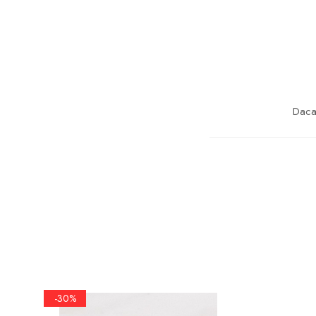
marimea 57
marimea 58
marimea 59
marimea 60
marimea 61
marimea 62
Daca 
marimea 63
marimea 64
marimea 65
marimea 66
marimea 67
marimea 68
SETURI ARGINT
marime reglabila
-30%
marimea 49