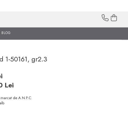
BLOG
od 1-50161, gr2.3
i
00
Lei
i marcat de A.N.P.C.
alb