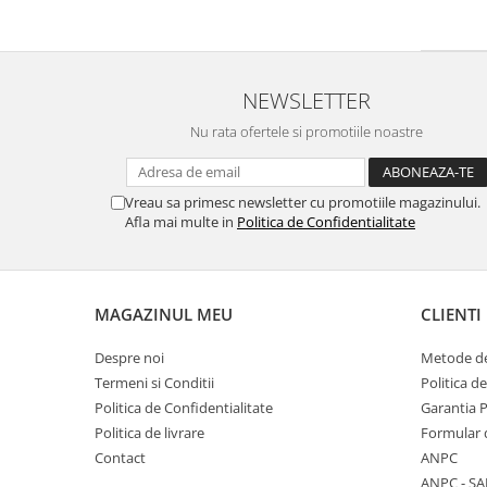
marime reglabila
marimea 47
marimea 48
marimea 49
NEWSLETTER
marimea 50
Nu rata ofertele si promotiile noastre
marimea 51
marimea 52
marimea 53
Vreau sa primesc newsletter cu promotiile magazinului.
Afla mai multe in
Politica de Confidentialitate
marimea 54
marimea 55
marimea 56
marimea 57
MAGAZINUL MEU
CLIENTI
marimea 58
Despre noi
Metode de
marimea 59
Termeni si Conditii
Politica d
marimea 60
Politica de Confidentialitate
Garantia 
marimea 61
Politica de livrare
Formular 
marimea 62
Contact
ANPC
marimea 63
ANPC - SA