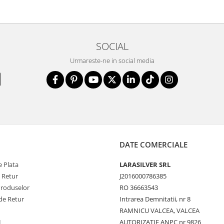
SOCIAL
Urmareste-ne in social media
DATE COMERCIALE
 Plata
LARASILVER SRL
e Retur
J2016000786385
Produselor
RO 36663543
de Retur
Intrarea Demnitatii, nr 8
RAMNICU VALCEA, VALCEA
L
AUTORIZATIE ANPC nr 9826