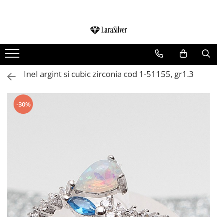
CATEGORII
CERCEI ARGINT
BRATARI ARGINT
Inel argint si cubic zirconia cod 1-51155, gr1.3
COLIERE ARGINT
LANTISOARE ARGINT
-30%
CRUCIULITE SI ICONITE ARGINT
PANDANTIVE ARGINT
BROSE ARGINT
VERIGHETE ARGINT
BIJUTERII ARGINT PENTRU COPII
BIJUTERII ARGINT PENTRU BARBATI
INELE ARGINT