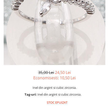
marime reglabila
marimea 47
marimea 48
marimea 49
marimea 50
marimea 51
marimea 52
marimea 53
marimea 54
marimea 55
marimea 56
marimea 57
35,00 Lei
24,50 Lei
marimea 58
Economisesti:
10,50
Lei
marimea 59
Inel din argint si cubic zirconia.
marimea 60
Tag-uri:
Inel din argint si cubic zirconia.
marimea 61
marimea 62
STOC EPUIZAT
marimea 63