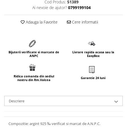
Cod Produs:
51389
marimea 64
Ai nevoie de ajutor?
0799199104
marimea 65
marimea 66
Adauga la Favorite
Cere informatii
marimea 67
marimea 68
SETURI ARGINT
marime reglabila
Bijuterii verificate si marcate de
Livrare rapida acasa sau la
ANPC
EasyBox
marimea 49
marimea 50
marimea 51
Ridica comanda din sediul
Garantie 24 luni
nostru din Rm.Valcea
marimea 52
marimea 53
marimea 54
Descriere
marimea 55
marimea 56
marimea 57
Compozitie: argint 925 ‰ verificat si marcat de A.N.P.C.
marimea 58