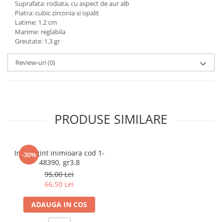
Suprafata: rodiata, cu aspect de aur alb
marimea 59
Piatra: cubic zirconia si opalit
Latime: 1.2 cm
marimea 60
Marime: reglabila
marimea 61
Greutate: 1.3 gr
marimea 62
marimea 63
Review-uri
(0)
marimea 64
PRODUSE SIMILARE
Inel argint inimioara cod 1-
-30%
48390, gr3.8
95,00 Lei
66,50 Lei
ADAUGA IN COS