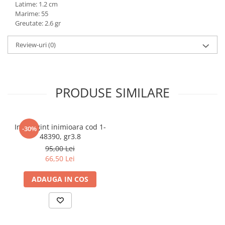
Latime: 1.2 cm
marimea 59
Marime: 55
marimea 60
Greutate: 2.6 gr
marimea 61
Review-uri
(0)
marimea 62
marimea 63
marimea 64
PRODUSE SIMILARE
Inel argint inimioara cod 1-
-30%
48390, gr3.8
95,00 Lei
66,50 Lei
ADAUGA IN COS