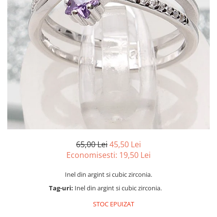
marime reglabila
marimea 47
marimea 48
marimea 49
marimea 50
marimea 51
marimea 52
marimea 53
marimea 54
marimea 55
marimea 56
marimea 57
65,00 Lei
45,50 Lei
marimea 58
Economisesti:
19,50
Lei
marimea 59
Inel din argint si cubic zirconia.
marimea 60
Tag-uri:
Inel din argint si cubic zirconia.
marimea 61
marimea 62
STOC EPUIZAT
marimea 63