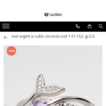
CATEGORII
CERCEI ARGINT
BRATARI ARGINT
Inel argint si cubic zirconia cod 1-51152, gr2.6
COLIERE ARGINT
LANTISOARE ARGINT
-30%
CRUCIULITE SI ICONITE ARGINT
PANDANTIVE ARGINT
BROSE ARGINT
VERIGHETE ARGINT
BIJUTERII ARGINT PENTRU COPII
BIJUTERII ARGINT PENTRU BARBATI
INELE ARGINT