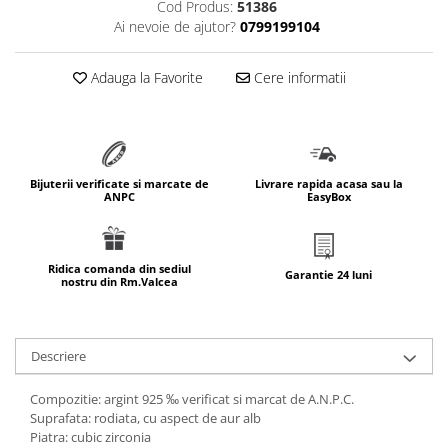
Cod Produs:
51386
marimea 64
Ai nevoie de ajutor?
0799199104
marimea 65
marimea 66
Adauga la Favorite
Cere informatii
marimea 67
marimea 68
SETURI ARGINT
marime reglabila
Bijuterii verificate si marcate de
Livrare rapida acasa sau la
ANPC
EasyBox
marimea 49
marimea 50
marimea 51
Ridica comanda din sediul
Garantie 24 luni
nostru din Rm.Valcea
marimea 52
marimea 53
marimea 54
Descriere
marimea 55
marimea 56
Compozitie: argint 925 ‰ verificat si marcat de A.N.P.C.
marimea 57
Suprafata: rodiata, cu aspect de aur alb
Piatra: cubic zirconia
marimea 58