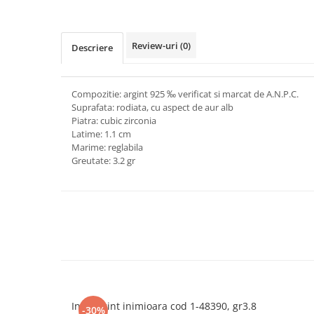
marimea 64
marimea 65
Review-uri
(0)
Descriere
marimea 66
marimea 67
marimea 68
Compozitie: argint 925 ‰ verificat si marcat de A.N.P.C.
SETURI ARGINT
Suprafata: rodiata, cu aspect de aur alb
Piatra: cubic zirconia
marime reglabila
Latime: 1.1 cm
marimea 49
Marime: reglabila
Greutate: 3.2 gr
marimea 50
marimea 51
marimea 52
marimea 53
marimea 54
marimea 55
marimea 56
marimea 57
Inel argint inimioara cod 1-48390, gr3.8
marimea 58
-30%