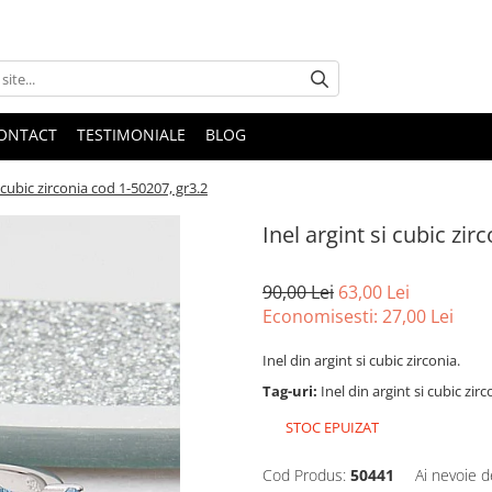
ONTACT
TESTIMONIALE
BLOG
i cubic zirconia cod 1-50207, gr3.2
Inel argint si cubic zir
90,00 Lei
63,00 Lei
Economisesti:
27,00
Lei
Inel din argint si cubic zirconia.
Tag-uri:
Inel din argint si cubic zir
STOC EPUIZAT
Cod Produs:
50441
Ai nevoie d