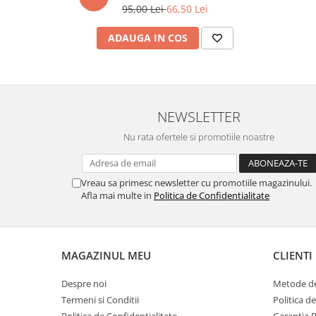
95,00 Lei
66,50 Lei
marimea 59
marimea 60
ADAUGA IN COS
marimea 61
marimea 62
marimea 63
marimea 64
NEWSLETTER
Nu rata ofertele si promotiile noastre
Vreau sa primesc newsletter cu promotiile magazinului.
Afla mai multe in
Politica de Confidentialitate
MAGAZINUL MEU
CLIENTI
Despre noi
Metode de
Termeni si Conditii
Politica d