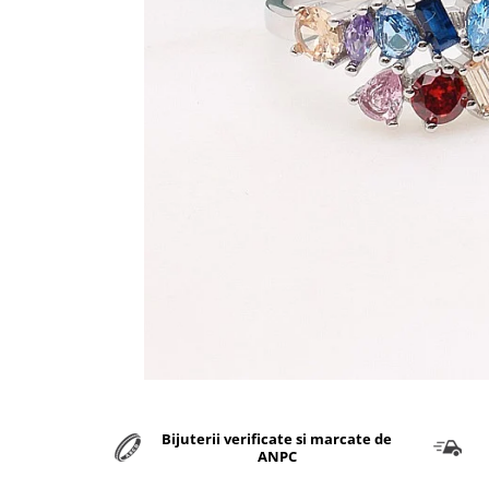
marime reglabila
marimea 47
marimea 48
marimea 49
marimea 50
marimea 51
marimea 52
marimea 53
marimea 54
marimea 55
marimea 56
marimea 57
marimea 58
marimea 59
marimea 60
Distribuie
pe
marimea 61
Bijuterii verificate si marcate de
Facebook
marimea 62
ANPC
marimea 63