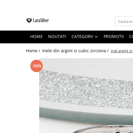
CATEGORII
CERCEI ARGINT
HOME
NOUTATI
CATEGORII
PROMOTII
C
BRATARI ARGINT
COLIERE ARGINT
Home /
Inele din argint si cubic zirconia /
Inel argint s
LANTISOARE ARGINT
-30%
CRUCIULITE SI ICONITE ARGINT
PANDANTIVE ARGINT
BROSE ARGINT
VERIGHETE ARGINT
BIJUTERII ARGINT PENTRU COPII
BIJUTERII ARGINT PENTRU BARBATI
INELE ARGINT