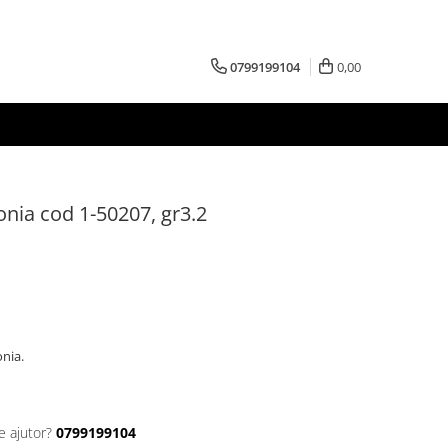
0799199104
0,00
conia cod 1-50207, gr3.2
conia.
e ajutor?
0799199104