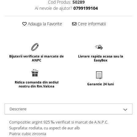
Cod Produs:
50289
marimea 64
Ai nevoie de ajutor?
0799199104
marimea 65
marimea 66
Adauga la Favorite
Cere informatii
marimea 67
marimea 68
SETURI ARGINT
marime reglabila
Bijuterii verificate si marcate de
Livrare rapida acasa sau la
ANPC
EasyBox
marimea 49
marimea 50
marimea 51
Ridica comanda din sediul
Garantie 24 luni
nostru din Rm.Valcea
marimea 52
marimea 53
marimea 54
Descriere
marimea 55
marimea 56
Compozitie: argint 925 ‰ verificat si marcat de A.N.P.C.
marimea 57
Suprafata: rodiata, cu aspect de aur alb
Piatra: cubic zirconia
marimea 58