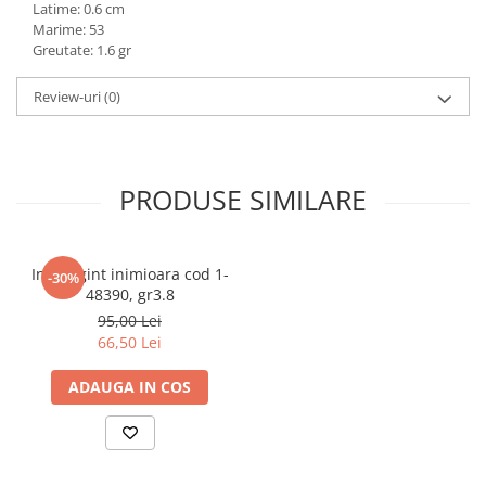
Latime: 0.6 cm
marimea 59
Marime: 53
marimea 60
Greutate: 1.6 gr
marimea 61
Review-uri
(0)
marimea 62
marimea 63
marimea 64
PRODUSE SIMILARE
Inel argint inimioara cod 1-
-30%
48390, gr3.8
95,00 Lei
66,50 Lei
ADAUGA IN COS