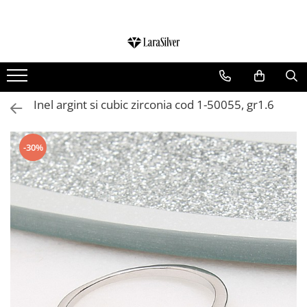
CATEGORII
CERCEI ARGINT
BRATARI ARGINT
Inel argint si cubic zirconia cod 1-50055, gr1.6
COLIERE ARGINT
LANTISOARE ARGINT
-30%
CRUCIULITE SI ICONITE ARGINT
PANDANTIVE ARGINT
BROSE ARGINT
VERIGHETE ARGINT
BIJUTERII ARGINT PENTRU COPII
BIJUTERII ARGINT PENTRU BARBATI
INELE ARGINT