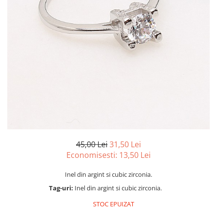
marime reglabila
marimea 47
marimea 48
marimea 49
marimea 50
marimea 51
marimea 52
marimea 53
marimea 54
marimea 55
marimea 56
marimea 57
45,00 Lei
31,50 Lei
marimea 58
Economisesti:
13,50
Lei
marimea 59
Inel din argint si cubic zirconia.
marimea 60
Tag-uri:
Inel din argint si cubic zirconia.
marimea 61
marimea 62
STOC EPUIZAT
marimea 63