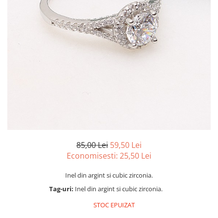
marime reglabila
marimea 47
marimea 48
marimea 49
marimea 50
marimea 51
marimea 52
marimea 53
marimea 54
marimea 55
marimea 56
marimea 57
85,00 Lei
59,50 Lei
marimea 58
Economisesti:
25,50
Lei
marimea 59
Inel din argint si cubic zirconia.
marimea 60
Tag-uri:
Inel din argint si cubic zirconia.
marimea 61
marimea 62
STOC EPUIZAT
marimea 63