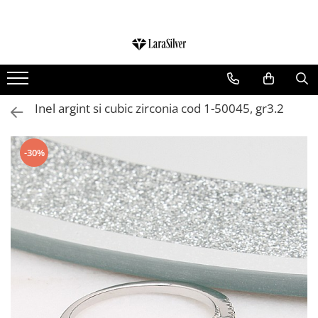
CATEGORII
CERCEI ARGINT
BRATARI ARGINT
Inel argint si cubic zirconia cod 1-50045, gr3.2
COLIERE ARGINT
LANTISOARE ARGINT
-30%
CRUCIULITE SI ICONITE ARGINT
PANDANTIVE ARGINT
BROSE ARGINT
VERIGHETE ARGINT
BIJUTERII ARGINT PENTRU COPII
BIJUTERII ARGINT PENTRU BARBATI
INELE ARGINT