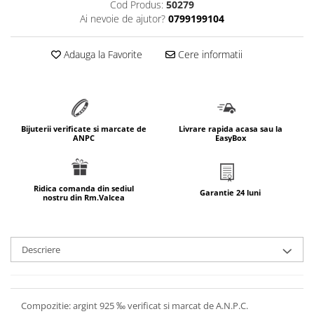
Cod Produs:
50279
marimea 64
Ai nevoie de ajutor?
0799199104
marimea 65
marimea 66
Adauga la Favorite
Cere informatii
marimea 67
marimea 68
SETURI ARGINT
marime reglabila
Bijuterii verificate si marcate de
Livrare rapida acasa sau la
ANPC
EasyBox
marimea 49
marimea 50
marimea 51
Ridica comanda din sediul
Garantie 24 luni
nostru din Rm.Valcea
marimea 52
marimea 53
marimea 54
Descriere
marimea 55
marimea 56
marimea 57
Compozitie: argint 925 ‰ verificat si marcat de A.N.P.C.
marimea 58