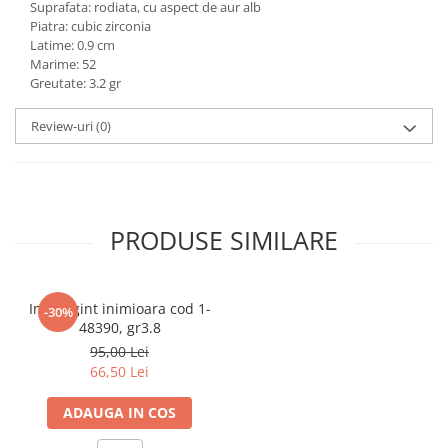
Suprafata: rodiata, cu aspect de aur alb
marimea 59
Piatra: cubic zirconia
Latime: 0.9 cm
marimea 60
Marime: 52
marimea 61
Greutate: 3.2 gr
marimea 62
marimea 63
Review-uri
(0)
marimea 64
PRODUSE SIMILARE
Inel argint inimioara cod 1-
-30%
48390, gr3.8
95,00 Lei
66,50 Lei
ADAUGA IN COS