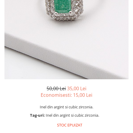
marime reglabila
marimea 47
marimea 48
marimea 49
marimea 50
marimea 51
marimea 52
marimea 53
marimea 54
marimea 55
marimea 56
marimea 57
50,00 Lei
35,00 Lei
marimea 58
Economisesti:
15,00
Lei
marimea 59
Inel din argint si cubic zirconia.
marimea 60
Tag-uri:
Inel din argint si cubic zirconia.
marimea 61
marimea 62
STOC EPUIZAT
marimea 63