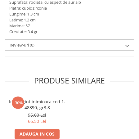
Suprafata: rodiata, cu aspect de aur alb
marimea 59
Piatra: cubic zirconia
Lungime: 1.3 cm
marimea 60
Latime: 1.2 cm
marimea 61
Marime: 57
marimea 62
Greutate: 3.4 gr
marimea 63
Review-uri
(0)
marimea 64
PRODUSE SIMILARE
Inel argint inimioara cod 1-
-30%
48390, gr3.8
95,00 Lei
66,50 Lei
ADAUGA IN COS