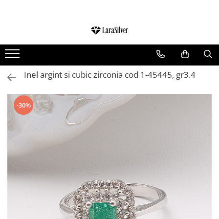
CATEGORII
CERCEI ARGINT
BRATARI ARGINT
Inel argint si cubic zirconia cod 1-45445, gr3.4
COLIERE ARGINT
LANTISOARE ARGINT
-30%
CRUCIULITE SI ICONITE ARGINT
PANDANTIVE ARGINT
BROSE ARGINT
VERIGHETE ARGINT
BIJUTERII ARGINT PENTRU COPII
BIJUTERII ARGINT PENTRU BARBATI
INELE ARGINT