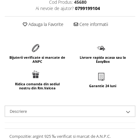
Cod Produs:
45680
marimea 64
Ai nevoie de ajutor?
0799199104
marimea 65
marimea 66
Adauga la Favorite
Cere informatii
marimea 67
marimea 68
SETURI ARGINT
marime reglabila
Bijuterii verificate si marcate de
Livrare rapida acasa sau la
ANPC
EasyBox
marimea 49
marimea 50
marimea 51
Ridica comanda din sediul
Garantie 24 luni
nostru din Rm.Valcea
marimea 52
marimea 53
marimea 54
Descriere
marimea 55
marimea 56
marimea 57
Compozitie: argint 925 ‰ verificat si marcat de A.N.P.C.
marimea 58