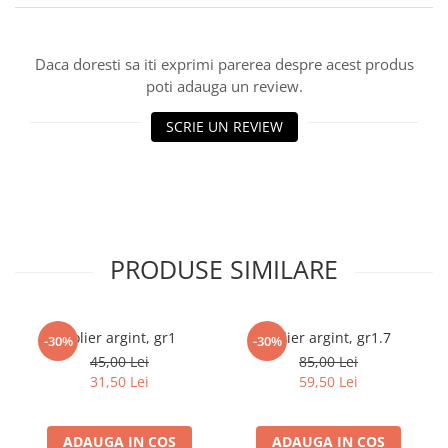
marimea 59
marimea 60
Daca doresti sa iti exprimi parerea despre acest produs
marimea 61
poti adauga un review.
marimea 62
marimea 63
SCRIE UN REVIEW
marimea 64
PRODUSE SIMILARE
Colier argint, gr1
Colier argint, gr1.7
-30%
-30%
45,00 Lei
85,00 Lei
31,50 Lei
59,50 Lei
ADAUGA IN COS
ADAUGA IN COS