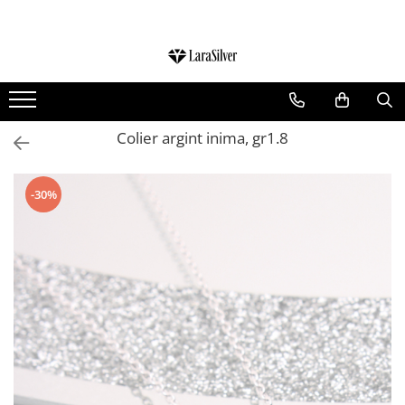
CATEGORII
CERCEI ARGINT
BRATARI ARGINT
Colier argint inima, gr1.8
COLIERE ARGINT
LANTISOARE ARGINT
-30%
CRUCIULITE SI ICONITE ARGINT
PANDANTIVE ARGINT
BROSE ARGINT
VERIGHETE ARGINT
BIJUTERII ARGINT PENTRU COPII
BIJUTERII ARGINT PENTRU BARBATI
INELE ARGINT