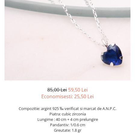
marime reglabila
marimea 47
marimea 48
marimea 49
marimea 50
marimea 51
marimea 52
marimea 53
marimea 54
marimea 55
marimea 56
marimea 57
85,00 Lei
59,50 Lei
marimea 58
Economisesti:
25,50
Lei
marimea 59
Compozitie: argint 925 ‰ verificat si marcat de A.N.P.C.
marimea 60
Piatra: cubic zirconia
marimea 61
Lungime : 40 cm + 4 cm prelungire
Pandantiv: 1/0.6 cm
marimea 62
Greutate: 1.8 gr
marimea 63