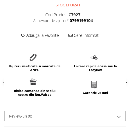
STOC EPUIZAT
marimea 64
marimea 65
Cod Produs:
C7927
Ai nevoie de ajutor?
0799199104
marimea 66
marimea 67
Adauga la Favorite
Cere informatii
marimea 68
SETURI ARGINT
marime reglabila
marimea 49
Bijuterii verificate si marcate de
Livrare rapida acasa sau la
marimea 50
ANPC
EasyBox
marimea 51
marimea 52
marimea 53
Ridica comanda din sediul
Garantie 24 luni
nostru din Rm.Valcea
marimea 54
marimea 55
marimea 56
Review-uri
(0)
marimea 57
marimea 58