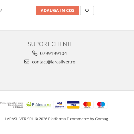
ADAUGA IN COS
AD
SUPORT CLIENTI
0799199104
contact@larasilver.ro
LARASILVER SRL © 2026
Platforma E-commerce by Gomag