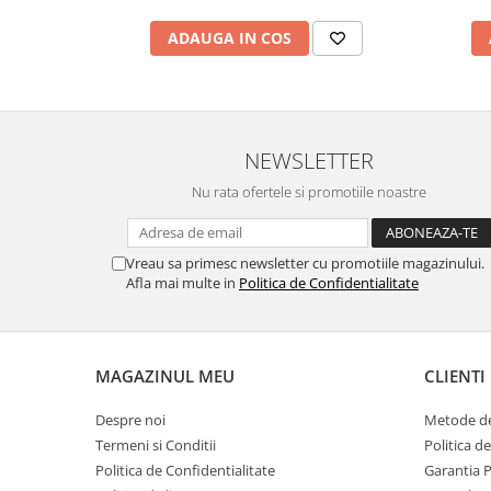
marimea 59
ADAUGA IN COS
marimea 60
marimea 61
marimea 62
marimea 63
NEWSLETTER
marimea 64
Nu rata ofertele si promotiile noastre
Vreau sa primesc newsletter cu promotiile magazinului.
Afla mai multe in
Politica de Confidentialitate
MAGAZINUL MEU
CLIENTI
Despre noi
Metode de
Termeni si Conditii
Politica d
Politica de Confidentialitate
Garantia 