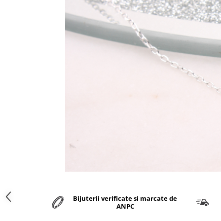
marime reglabila
marimea 47
marimea 48
marimea 49
marimea 50
marimea 51
marimea 52
marimea 53
marimea 54
marimea 55
marimea 56
marimea 57
marimea 58
marimea 59
marimea 60
marimea 61
Bijuterii verificate si marcate de
marimea 62
ANPC
marimea 63