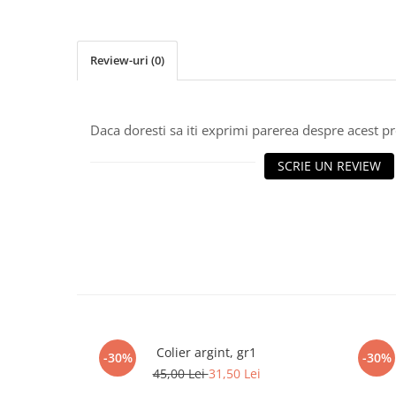
marimea 64
marimea 65
Review-uri
(0)
marimea 66
marimea 67
marimea 68
Daca doresti sa iti exprimi parerea despre acest 
SETURI ARGINT
marime reglabila
SCRIE UN REVIEW
marimea 49
marimea 50
marimea 51
marimea 52
marimea 53
marimea 54
marimea 55
marimea 56
Colier argint, gr1
-30%
-30%
marimea 57
45,00 Lei
31,50 Lei
marimea 58