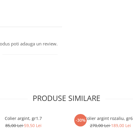
produs poti adauga un review.
PRODUSE SIMILARE
Colier argint, gr1.7
Colier argint rozaliu, gr6
-30%
85,00 Lei
59,50 Lei
270,00 Lei
189,00 Lei