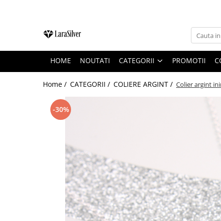
CATEGORII
CERCEI ARGINT
HOME
NOUTATI
CATEGORII
PROMOTII
C
BRATARI ARGINT
COLIERE ARGINT
Home /
CATEGORII /
COLIERE ARGINT /
Colier argint in
LANTISOARE ARGINT
-30%
CRUCIULITE SI ICONITE ARGINT
PANDANTIVE ARGINT
BROSE ARGINT
VERIGHETE ARGINT
BIJUTERII ARGINT PENTRU COPII
BIJUTERII ARGINT PENTRU BARBATI
INELE ARGINT