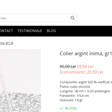
ONTACT
TESTIMONIALE
BLOG
ima, gr1.8
Colier argint inima, gr1
85,00 Lei
59,50 Lei
Economisesti:
25,50
Lei
Compozitie: argint 925 ‰ verificat s
Piatra: cubic zirconia
Lungime : 40 cm + 4 cm prelungire
Pandantiv: 1/0.6 cm
Greutate: 1.8 gr
IN STOC