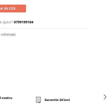
A IN COS
e ajutor?
0799199104
informatii
l nostru
Garantie 24 luni