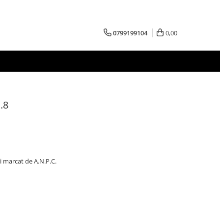
0799199104
0,00
.8
i marcat de A.N.P.C.