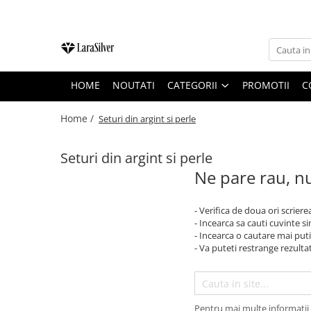
CATEGORII
CERCEI ARGINT
HOME
NOUTATI
CATEGORII
PROMOTII
C
BRATARI ARGINT
COLIERE ARGINT
Home /
Seturi din argint si perle
LANTISOARE ARGINT
Seturi din argint si perle
CRUCIULITE SI ICONITE ARGINT
Ne pare rau, nu
PANDANTIVE ARGINT
BROSE ARGINT
- Verifica de doua ori scriere
- Incearca sa cauti cuvinte s
VERIGHETE ARGINT
- Incearca o cautare mai puti
BIJUTERII ARGINT PENTRU COPII
- Va puteti restrange rezultat
BIJUTERII ARGINT PENTRU BARBATI
INELE ARGINT
Pentru mai multe informatii 