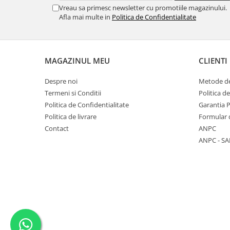
Vreau sa primesc newsletter cu promotiile magazinului.
marimea 64
Afla mai multe in
Politica de Confidentialitate
marimea 65
marimea 66
marimea 67
MAGAZINUL MEU
CLIENTI
marimea 68
SETURI ARGINT
Despre noi
Metode de
marime reglabila
Termeni si Conditii
Politica d
Politica de Confidentialitate
Garantia 
marimea 49
Politica de livrare
Formular 
marimea 50
Contact
ANPC
marimea 51
ANPC - SA
marimea 52
marimea 53
marimea 54
marimea 55
marimea 56
marimea 57
marimea 58