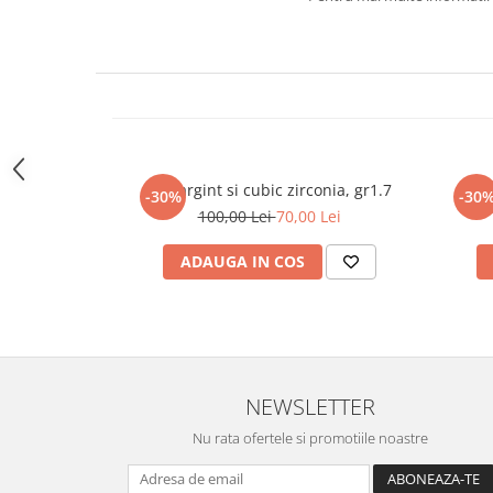
marime reglabila
marimea 47
marimea 48
marimea 49
marimea 50
marimea 51
marimea 52
Inel argint si cubic zirconia, gr1.7
Inel
-30%
-30
marimea 53
100,00 Lei
70,00 Lei
marimea 54
marimea 55
ADAUGA IN COS
marimea 56
marimea 57
marimea 58
marimea 59
marimea 60
NEWSLETTER
marimea 61
Nu rata ofertele si promotiile noastre
marimea 62
marimea 63