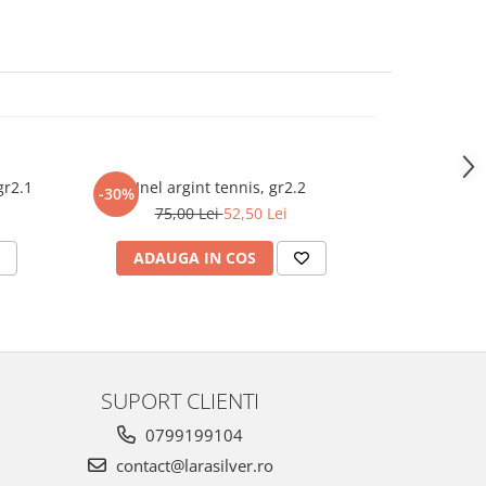
gr2.1
Inel argint tennis, gr2.2
Inel argin
-30%
-30%
75,00 Lei
52,50 Lei
50
ADAUGA IN COS
ADAU
SUPORT CLIENTI
0799199104
contact@larasilver.ro