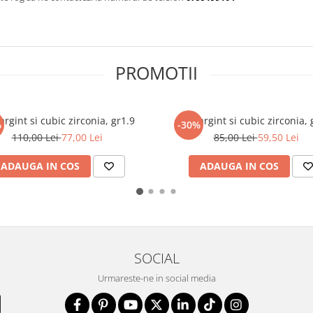
PROMOTII
 argint si cubic zirconia, gr1.9
Inel argint si cubic zirconia, 
%
-30%
110,00 Lei
77,00 Lei
85,00 Lei
59,50 Lei
ADAUGA IN COS
ADAUGA IN COS
SOCIAL
Urmareste-ne in social media