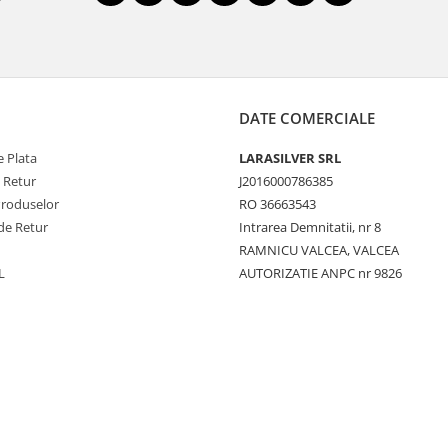
DATE COMERCIALE
 Plata
LARASILVER SRL
e Retur
J2016000786385
Produselor
RO 36663543
de Retur
Intrarea Demnitatii, nr 8
RAMNICU VALCEA, VALCEA
L
AUTORIZATIE ANPC nr 9826