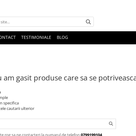
ONTACT
TESTIMONIALE
BLOG
 am gasit produse care sa se potriveasc
a
imple
n specifica
ele cautarii ulterior
te rog sa ne contactezi la numarul de telefon
0799199104