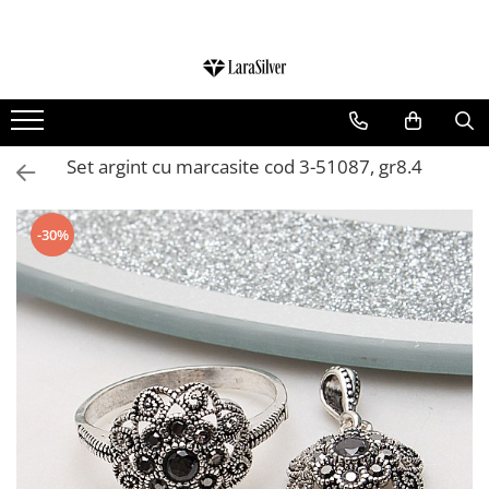
CATEGORII
CERCEI ARGINT
BRATARI ARGINT
Set argint cu marcasite cod 3-51087, gr8.4
COLIERE ARGINT
LANTISOARE ARGINT
-30%
CRUCIULITE SI ICONITE ARGINT
PANDANTIVE ARGINT
BROSE ARGINT
VERIGHETE ARGINT
BIJUTERII ARGINT PENTRU COPII
BIJUTERII ARGINT PENTRU BARBATI
INELE ARGINT