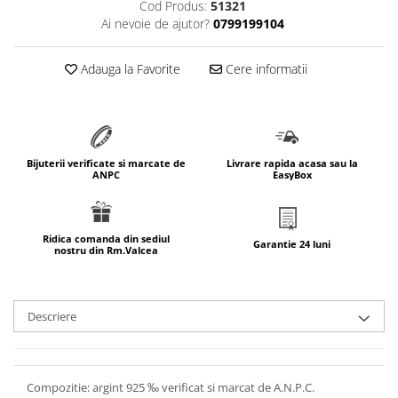
Cod Produs:
51321
marimea 64
Ai nevoie de ajutor?
0799199104
marimea 65
marimea 66
Adauga la Favorite
Cere informatii
marimea 67
marimea 68
SETURI ARGINT
marime reglabila
Bijuterii verificate si marcate de
Livrare rapida acasa sau la
ANPC
EasyBox
marimea 49
marimea 50
marimea 51
Ridica comanda din sediul
Garantie 24 luni
nostru din Rm.Valcea
marimea 52
marimea 53
marimea 54
Descriere
marimea 55
marimea 56
marimea 57
Compozitie: argint 925 ‰ verificat si marcat de A.N.P.C.
marimea 58