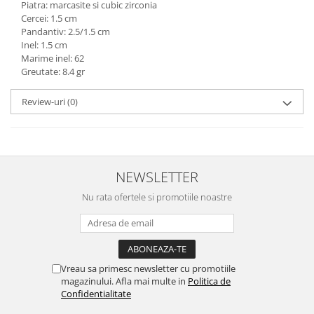
Piatra: marcasite si cubic zirconia
marimea 59
Cercei: 1.5 cm
Pandantiv: 2.5/1.5 cm
marimea 60
Inel: 1.5 cm
marimea 61
Marime inel: 62
marimea 62
Greutate: 8.4 gr
marimea 63
Review-uri
(0)
marimea 64
NEWSLETTER
Nu rata ofertele si promotiile noastre
Vreau sa primesc newsletter cu promotiile
magazinului. Afla mai multe in
Politica de
Confidentialitate