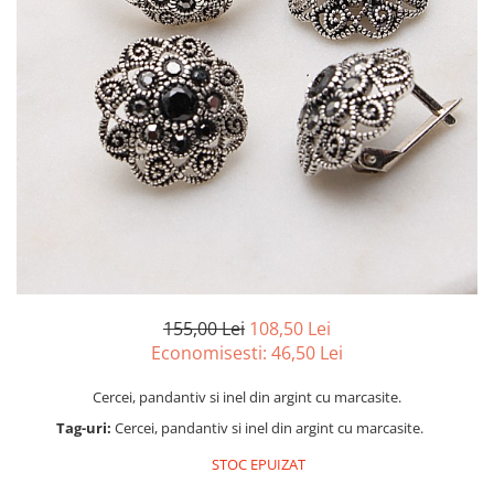
marime reglabila
marimea 47
marimea 48
marimea 49
marimea 50
marimea 51
marimea 52
marimea 53
marimea 54
marimea 55
marimea 56
marimea 57
155,00 Lei
108,50 Lei
marimea 58
Economisesti:
46,50
Lei
marimea 59
Cercei, pandantiv si inel din argint cu marcasite.
marimea 60
Tag-uri:
Cercei, pandantiv si inel din argint cu marcasite.
marimea 61
marimea 62
STOC EPUIZAT
marimea 63