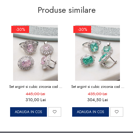
Produse similare
-30%
-30%
Set argint si cubic zirconia cod 3-
Set argint si cubic zirconia cod 3-
50904, gr14.1
50899, gr13.9
445,00 Lei
435,00 Lei
310,00 Lei
304,50 Lei
ADAUGA IN COS
ADAUGA IN COS