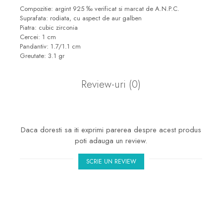
marimea 50
Compozitie: argint 925 ‰ verificat si marcat de A.N.P.C.
Suprafata: rodiata, cu aspect de aur galben
marimea 51
Piatra: cubic zirconia
marimea 52
Cercei: 1 cm
Pandantiv: 1.7/1.1 cm
marimea 53
Greutate: 3.1 gr
marimea 54
marimea 55
Review-uri
(0)
marimea 56
marimea 57
marimea 58
Daca doresti sa iti exprimi parerea despre acest produs
marimea 59
poti adauga un review.
marimea 60
SCRIE UN REVIEW
marimea 61
marimea 62
marimea 63
marimea 64