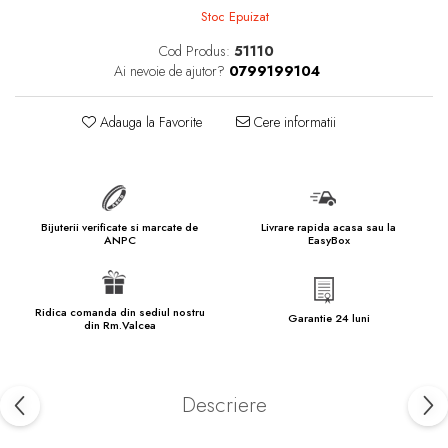
marimea 57
Stoc Epuizat
marimea 58
Cod Produs:
51110
marimea 59
Ai nevoie de ajutor?
0799199104
marimea 60
marimea 61
Adauga la Favorite
Cere informatii
marimea 62
marimea 63
marimea 64
Bijuterii verificate si marcate de
Livrare rapida acasa sau la
marimea 65
ANPC
EasyBox
marimea 66
marimea 67
Ridica comanda din sediul nostru
Garantie 24 luni
din Rm.Valcea
marimea 68
SETURI ARGINT
marime reglabila
Descriere
marimea 49