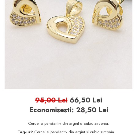
BIJUTERII ARGINT PENTRU
BARBATI
INELE ARGINT
marime reglabila
marimea 47
marimea 48
marimea 49
marimea 50
marimea 51
marimea 52
95,00 Lei
66,50 Lei
marimea 53
Economisesti:
28,50
Lei
marimea 54
marimea 55
Cercei si pandantiv din argint si cubic zirconia.
marimea 56
Tag-uri:
Cercei si pandantiv din argint si cubic zirconia.