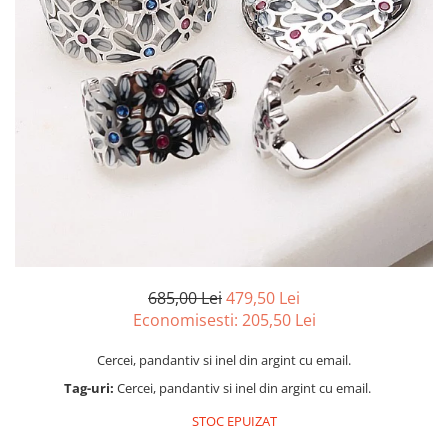
marime reglabila
marimea 47
marimea 48
marimea 49
marimea 50
marimea 51
marimea 52
marimea 53
marimea 54
marimea 55
marimea 56
marimea 57
685,00 Lei
479,50 Lei
marimea 58
Economisesti:
205,50
Lei
marimea 59
Cercei, pandantiv si inel din argint cu email.
marimea 60
Tag-uri:
Cercei, pandantiv si inel din argint cu email.
marimea 61
marimea 62
STOC EPUIZAT
marimea 63