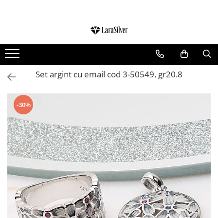
CATEGORII
CERCEI ARGINT
BRATARI ARGINT
Set argint cu email cod 3-50549, gr20.8
COLIERE ARGINT
LANTISOARE ARGINT
-30%
CRUCIULITE SI ICONITE ARGINT
PANDANTIVE ARGINT
BROSE ARGINT
VERIGHETE ARGINT
BIJUTERII ARGINT PENTRU COPII
BIJUTERII ARGINT PENTRU BARBATI
INELE ARGINT