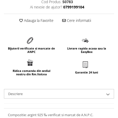
Cod Produs:
50783
marimea 64
Ai nevoie de ajutor?
0799199104
marimea 65
marimea 66
Adauga la Favorite
Cere informatii
marimea 67
marimea 68
SETURI ARGINT
marime reglabila
Bijuterii verificate si marcate de
Livrare rapida acasa sau la
ANPC
EasyBox
marimea 49
marimea 50
marimea 51
Ridica comanda din sediul
Garantie 24 luni
nostru din Rm.Valcea
marimea 52
marimea 53
marimea 54
Descriere
marimea 55
marimea 56
marimea 57
Compozitie: argint 925 ‰ verificat si marcat de A.N.P.C.
marimea 58