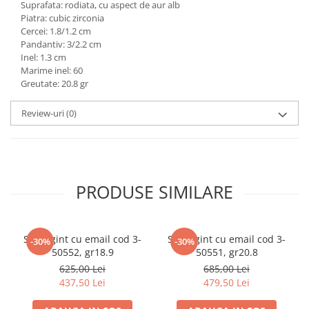
Suprafata: rodiata, cu aspect de aur alb
marimea 59
Piatra: cubic zirconia
Cercei: 1.8/1.2 cm
marimea 60
Pandantiv: 3/2.2 cm
marimea 61
Inel: 1.3 cm
marimea 62
Marime inel: 60
Greutate: 20.8 gr
marimea 63
marimea 64
Review-uri
(0)
PRODUSE SIMILARE
Set argint cu email cod 3-
Set argint cu email cod 3-
-30%
-30%
50552, gr18.9
50551, gr20.8
625,00 Lei
685,00 Lei
437,50 Lei
479,50 Lei