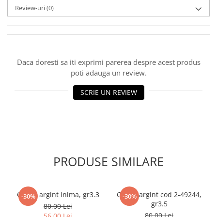
Review-uri
(0)
marimea 59
marimea 60
marimea 61
marimea 62
marimea 63
Daca doresti sa iti exprimi parerea despre acest produs
poti adauga un review.
marimea 64
SCRIE UN REVIEW
PRODUSE SIMILARE
Cercei argint inima, gr3.3
Cercei argint cod 2-49244,
-30%
-30%
gr3.5
80,00 Lei
80,00 Lei
56,00 Lei