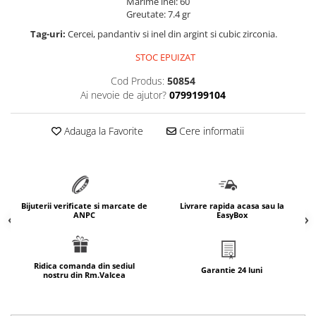
Marime inel: 60
Greutate: 7.4 gr
marimea 64
marimea 65
Tag-uri:
Cercei, pandantiv si inel din argint si cubic zirconia.
marimea 66
STOC EPUIZAT
marimea 67
Cod Produs:
50854
marimea 68
Ai nevoie de ajutor?
0799199104
SETURI ARGINT
marime reglabila
Adauga la Favorite
Cere informatii
marimea 49
marimea 50
marimea 51
marimea 52
Bijuterii verificate si marcate de
Livrare rapida acasa sau la
ANPC
EasyBox
marimea 53
marimea 54
marimea 55
Ridica comanda din sediul
Garantie 24 luni
marimea 56
nostru din Rm.Valcea
marimea 57
marimea 58