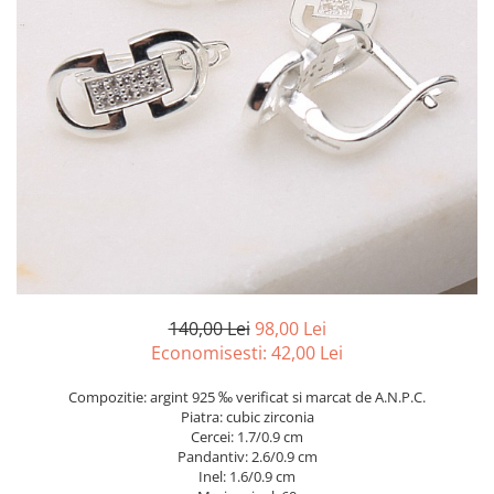
marime reglabila
marimea 47
marimea 48
marimea 49
marimea 50
marimea 51
marimea 52
marimea 53
marimea 54
marimea 55
marimea 56
marimea 57
140,00 Lei
98,00 Lei
marimea 58
Economisesti:
42,00
Lei
marimea 59
Compozitie: argint 925 ‰ verificat si marcat de A.N.P.C.
marimea 60
Piatra: cubic zirconia
marimea 61
Cercei: 1.7/0.9 cm
Pandantiv: 2.6/0.9 cm
marimea 62
Inel: 1.6/0.9 cm
marimea 63