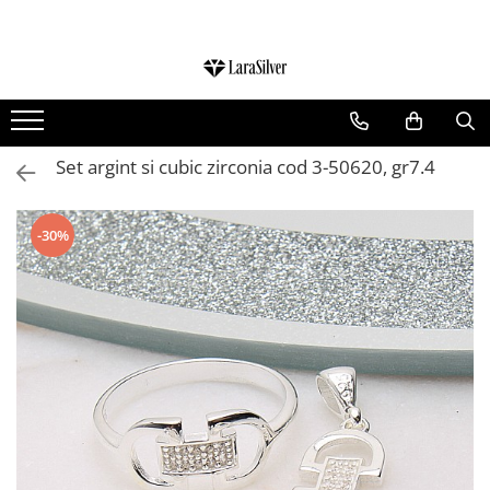
CATEGORII
CERCEI ARGINT
BRATARI ARGINT
Set argint si cubic zirconia cod 3-50620, gr7.4
COLIERE ARGINT
LANTISOARE ARGINT
-30%
CRUCIULITE SI ICONITE ARGINT
PANDANTIVE ARGINT
BROSE ARGINT
VERIGHETE ARGINT
BIJUTERII ARGINT PENTRU COPII
BIJUTERII ARGINT PENTRU BARBATI
INELE ARGINT