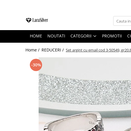
CATEGORII
CERCEI ARGINT
HOME
NOUTATI
CATEGORII
PROMOTII
C
BRATARI ARGINT
COLIERE ARGINT
Home /
REDUCERI /
Set argint cu email cod 3-50549, gr20.
LANTISOARE ARGINT
-30%
CRUCIULITE SI ICONITE ARGINT
PANDANTIVE ARGINT
BROSE ARGINT
VERIGHETE ARGINT
BIJUTERII ARGINT PENTRU COPII
BIJUTERII ARGINT PENTRU BARBATI
INELE ARGINT