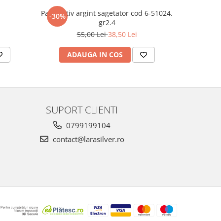
Pandantiv argint sagetator cod 6-51024.
Pandantiv 
-30%
-30%
gr2.4
55,00 Lei
38,50 Lei
ADAUGA IN COS
AD
SUPORT CLIENTI
0799199104
contact@larasilver.ro