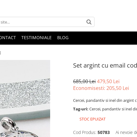
ONTACT
TESTIMONIALE
BLOG
8
Set argint cu email cod
685,00 Lei
479,50 Lei
Economisesti:
205,50
Lei
Cercei, pandantiv si inel din argint 
Tag-uri:
Cercei, pandantiv si inel d
STOC EPUIZAT
Cod Produs:
50783
Ai nevoie d