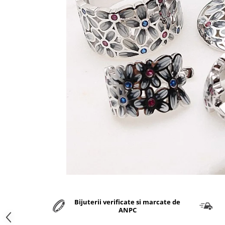
marime reglabila
marimea 47
marimea 48
marimea 49
marimea 50
marimea 51
marimea 52
marimea 53
marimea 54
marimea 55
marimea 56
marimea 57
marimea 58
marimea 59
marimea 60
marimea 61
Bijuterii verificate si marcate de
marimea 62
ANPC
marimea 63