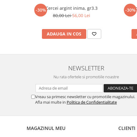
marimea 59
Cercei argint inima, gr3.3
Cerc
-30%
-30%
marimea 60
80,00 Lei
56,00 Lei
marimea 61
marimea 62
ADAUGA IN COS
marimea 63
marimea 64
NEWSLETTER
Nu rata ofertele si promotiile noastre
Vreau sa primesc newsletter cu promotiile magazinului.
Afla mai multe in
Politica de Confidentialitate
MAGAZINUL MEU
CLIENTI