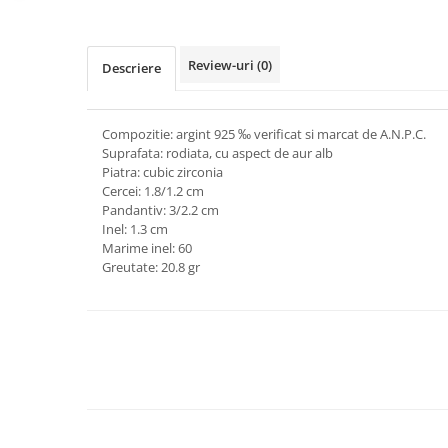
marimea 64
marimea 65
Review-uri
(0)
Descriere
marimea 66
marimea 67
marimea 68
Compozitie: argint 925 ‰ verificat si marcat de A.N.P.C.
SETURI ARGINT
Suprafata: rodiata, cu aspect de aur alb
Piatra: cubic zirconia
marime reglabila
Cercei: 1.8/1.2 cm
marimea 49
Pandantiv: 3/2.2 cm
Inel: 1.3 cm
marimea 50
Marime inel: 60
marimea 51
Greutate: 20.8 gr
marimea 52
marimea 53
marimea 54
marimea 55
marimea 56
marimea 57
marimea 58