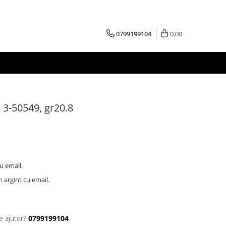
0799199104
0,00
 3-50549, gr20.8
cu email.
in argint cu email.
e ajutor?
0799199104