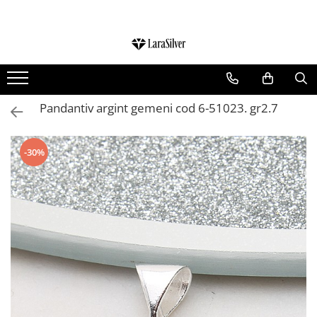
CATEGORII
CERCEI ARGINT
BRATARI ARGINT
Pandantiv argint gemeni cod 6-51023. gr2.7
COLIERE ARGINT
LANTISOARE ARGINT
-30%
CRUCIULITE SI ICONITE ARGINT
PANDANTIVE ARGINT
BROSE ARGINT
VERIGHETE ARGINT
BIJUTERII ARGINT PENTRU COPII
BIJUTERII ARGINT PENTRU BARBATI
INELE ARGINT