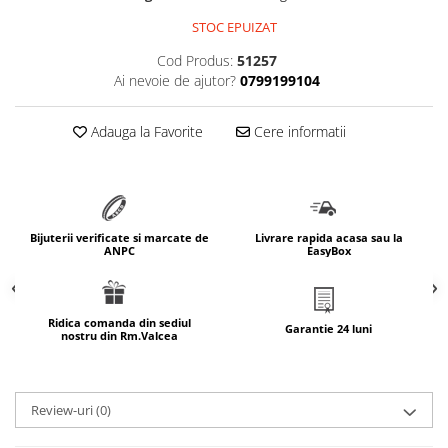
marimea 64
STOC EPUIZAT
marimea 65
Cod Produs:
51257
marimea 66
Ai nevoie de ajutor?
0799199104
marimea 67
marimea 68
Adauga la Favorite
Cere informatii
SETURI ARGINT
marime reglabila
marimea 49
marimea 50
Bijuterii verificate si marcate de
Livrare rapida acasa sau la
ANPC
EasyBox
marimea 51
marimea 52
marimea 53
Ridica comanda din sediul
Garantie 24 luni
nostru din Rm.Valcea
marimea 54
marimea 55
marimea 56
Review-uri
(0)
marimea 57
marimea 58