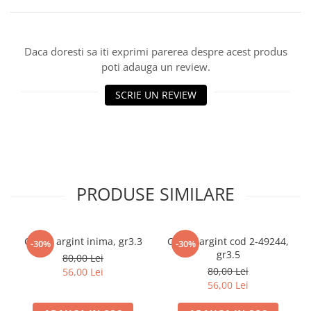
marimea 59
marimea 60
marimea 61
Daca doresti sa iti exprimi parerea despre acest produs
poti adauga un review.
marimea 62
marimea 63
SCRIE UN REVIEW
marimea 64
PRODUSE SIMILARE
Cercei argint inima, gr3.3
Cercei argint cod 2-49244,
-30%
-30%
gr3.5
80,00 Lei
80,00 Lei
56,00 Lei
56,00 Lei