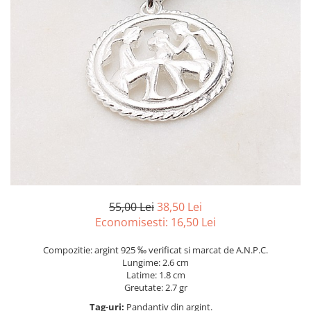
marime reglabila
marimea 47
marimea 48
marimea 49
marimea 50
marimea 51
marimea 52
marimea 53
marimea 54
marimea 55
marimea 56
marimea 57
55,00 Lei
38,50 Lei
marimea 58
Economisesti:
16,50
Lei
marimea 59
Compozitie: argint 925 ‰ verificat si marcat de A.N.P.C.
marimea 60
Lungime: 2.6 cm
marimea 61
Latime: 1.8 cm
Greutate: 2.7 gr
marimea 62
Tag-uri:
Pandantiv din argint.
marimea 63