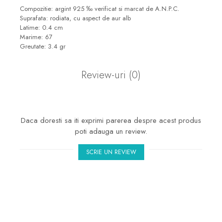
marimea 50
Compozitie: argint 925 ‰ verificat si marcat de A.N.P.C.
Suprafata: rodiata, cu aspect de aur alb
marimea 51
Latime: 0.4 cm
marimea 52
Marime: 67
Greutate: 3.4 gr
marimea 53
marimea 54
Review-uri
(0)
marimea 55
marimea 56
marimea 57
Daca doresti sa iti exprimi parerea despre acest produs
marimea 58
poti adauga un review.
marimea 59
marimea 60
SCRIE UN REVIEW
marimea 61
marimea 62
marimea 63
marimea 64