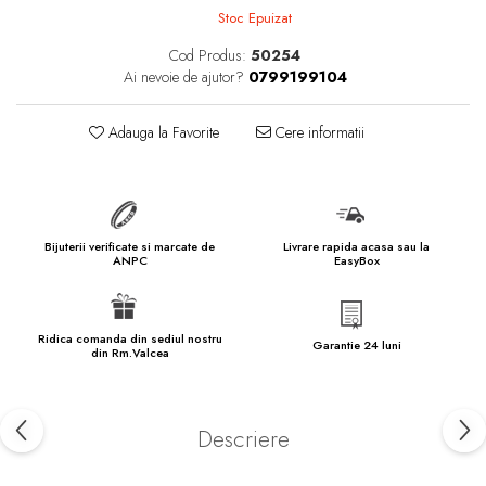
marimea 57
Stoc Epuizat
marimea 58
Cod Produs:
50254
marimea 59
Ai nevoie de ajutor?
0799199104
marimea 60
marimea 61
Adauga la Favorite
Cere informatii
marimea 62
marimea 63
marimea 64
Bijuterii verificate si marcate de
Livrare rapida acasa sau la
marimea 65
ANPC
EasyBox
marimea 66
marimea 67
Ridica comanda din sediul nostru
Garantie 24 luni
din Rm.Valcea
marimea 68
SETURI ARGINT
marime reglabila
Descriere
marimea 49