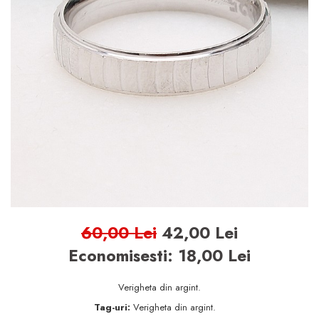
BIJUTERII ARGINT PENTRU
BARBATI
INELE ARGINT
marime reglabila
marimea 47
marimea 48
marimea 49
marimea 50
marimea 51
marimea 52
60,00 Lei
42,00 Lei
marimea 53
Economisesti:
18,00
Lei
marimea 54
marimea 55
Verigheta din argint.
marimea 56
Tag-uri:
Verigheta din argint.