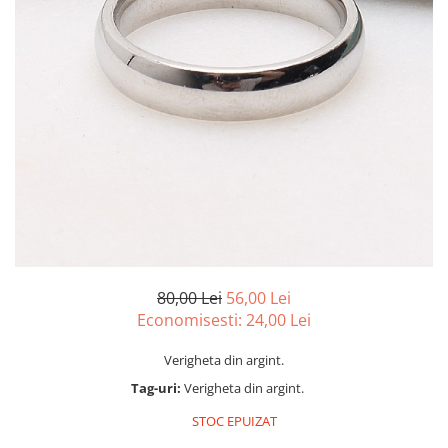
marime reglabila
marimea 47
marimea 48
marimea 49
marimea 50
marimea 51
marimea 52
marimea 53
marimea 54
marimea 55
marimea 56
marimea 57
80,00 Lei
56,00 Lei
marimea 58
Economisesti:
24,00
Lei
marimea 59
Verigheta din argint.
marimea 60
Tag-uri:
Verigheta din argint.
marimea 61
marimea 62
STOC EPUIZAT
marimea 63