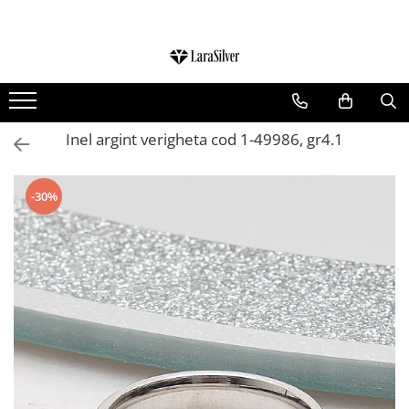
CATEGORII
CERCEI ARGINT
BRATARI ARGINT
Inel argint verigheta cod 1-49986, gr4.1
COLIERE ARGINT
LANTISOARE ARGINT
-30%
CRUCIULITE SI ICONITE ARGINT
PANDANTIVE ARGINT
BROSE ARGINT
VERIGHETE ARGINT
BIJUTERII ARGINT PENTRU COPII
BIJUTERII ARGINT PENTRU BARBATI
INELE ARGINT