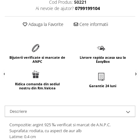
Cod Produs:
50221
marimea 64
Ai nevoie de ajutor?
0799199104
marimea 65
marimea 66
Adauga la Favorite
Cere informatii
marimea 67
marimea 68
SETURI ARGINT
marime reglabila
Bijuterii verificate si marcate de
Livrare rapida acasa sau la
ANPC
EasyBox
marimea 49
marimea 50
marimea 51
Ridica comanda din sediul
Garantie 24 luni
nostru din Rm.Valcea
marimea 52
marimea 53
marimea 54
Descriere
marimea 55
marimea 56
Compozitie: argint 925 ‰ verificat si marcat de A.N.P.C.
marimea 57
Suprafata: rodiata, cu aspect de aur alb
Latime: 0.4 cm
marimea 58