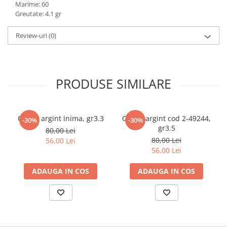
Marime: 60
marimea 59
Greutate: 4.1 gr
marimea 60
Review-uri
(0)
marimea 61
marimea 62
marimea 63
marimea 64
PRODUSE SIMILARE
Cercei argint inima, gr3.3
Cercei argint cod 2-49244,
-30%
-30%
gr3.5
80,00 Lei
80,00 Lei
56,00 Lei
56,00 Lei
ADAUGA IN COS
ADAUGA IN COS