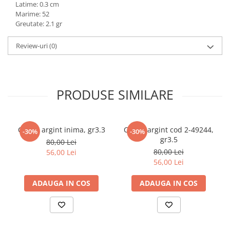
Latime: 0.3 cm
marimea 59
Marime: 52
marimea 60
Greutate: 2.1 gr
marimea 61
Review-uri
(0)
marimea 62
marimea 63
marimea 64
PRODUSE SIMILARE
Cercei argint inima, gr3.3
Cercei argint cod 2-49244,
-30%
-30%
gr3.5
80,00 Lei
80,00 Lei
56,00 Lei
56,00 Lei
ADAUGA IN COS
ADAUGA IN COS