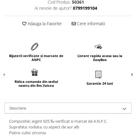
Cod Produs:
50361
marimea 64
Ai nevoie de ajutor?
0799199104
marimea 65
marimea 66
Adauga la Favorite
Cere informatii
marimea 67
marimea 68
SETURI ARGINT
marime reglabila
Bijuterii verificate si marcate de
Livrare rapida acasa sau la
ANPC
EasyBox
marimea 49
marimea 50
marimea 51
Ridica comanda din sediul
Garantie 24 luni
nostru din Rm.Valcea
marimea 52
marimea 53
marimea 54
Descriere
marimea 55
marimea 56
Compozitie: argint 925 ‰ verificat si marcat de A.N.P.C.
marimea 57
Suprafata: rodiata, cu aspect de aur alb
Piatra: cubic zirconia
marimea 58