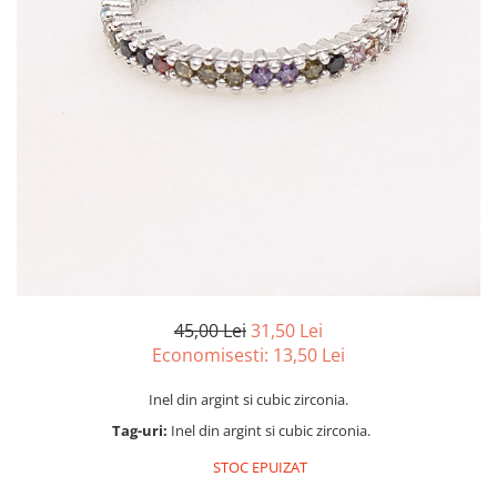
marime reglabila
marimea 47
marimea 48
marimea 49
marimea 50
marimea 51
marimea 52
marimea 53
marimea 54
marimea 55
marimea 56
marimea 57
45,00 Lei
31,50 Lei
marimea 58
Economisesti:
13,50
Lei
marimea 59
Inel din argint si cubic zirconia.
marimea 60
Tag-uri:
Inel din argint si cubic zirconia.
marimea 61
marimea 62
STOC EPUIZAT
marimea 63