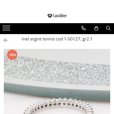
CATEGORII
CERCEI ARGINT
BRATARI ARGINT
Inel argint tennis cod 1-50127, gr2.1
COLIERE ARGINT
LANTISOARE ARGINT
-30%
CRUCIULITE SI ICONITE ARGINT
PANDANTIVE ARGINT
BROSE ARGINT
VERIGHETE ARGINT
BIJUTERII ARGINT PENTRU COPII
BIJUTERII ARGINT PENTRU BARBATI
INELE ARGINT