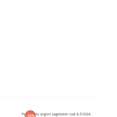
Pandantiv argint sagetator cod 6-51024.
Pandantiv 
-30%
-30%