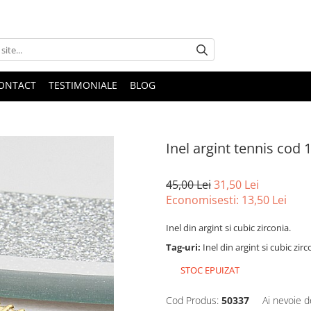
ONTACT
TESTIMONIALE
BLOG
Inel argint tennis cod 
45,00 Lei
31,50 Lei
Economisesti:
13,50
Lei
Inel din argint si cubic zirconia.
Tag-uri:
Inel din argint si cubic zir
STOC EPUIZAT
Cod Produs:
50337
Ai nevoie d