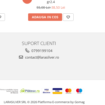
gr2.4
55,00 Lei
38,50 Lei
ADAUGA IN COS
AD
SUPORT CLIENTI
0799199104
contact@larasilver.ro
LARASILVER SRL © 2026
Platforma E-commerce by Gomag