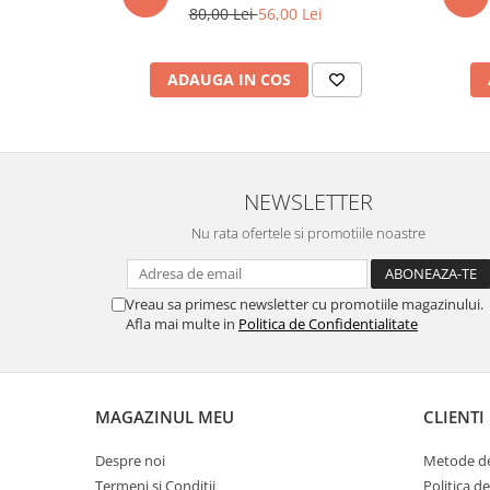
80,00 Lei
56,00 Lei
marimea 59
marimea 60
marimea 61
ADAUGA IN COS
marimea 62
marimea 63
marimea 64
NEWSLETTER
Nu rata ofertele si promotiile noastre
Vreau sa primesc newsletter cu promotiile magazinului.
Afla mai multe in
Politica de Confidentialitate
MAGAZINUL MEU
CLIENTI
Despre noi
Metode de
Termeni si Conditii
Politica d