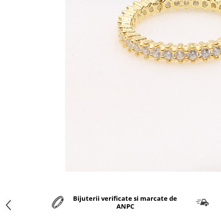
marime reglabila
marimea 47
marimea 48
marimea 49
marimea 50
marimea 51
marimea 52
marimea 53
marimea 54
marimea 55
marimea 56
marimea 57
marimea 58
marimea 59
marimea 60
marimea 61
Bijuterii verificate si marcate de
marimea 62
ANPC
marimea 63