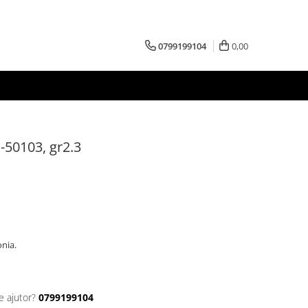
0799199104
0,00
1-50103, gr2.3
conia.
e ajutor?
0799199104