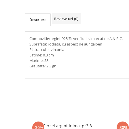
marimea 64
marimea 65
Review-uri
(0)
Descriere
marimea 66
marimea 67
marimea 68
Compozitie: argint 925 ‰ verificat si marcat de A.N.P.C.
SETURI ARGINT
Suprafata: rodiata, cu aspect de aur galben
Piatra: cubic zirconia
marime reglabila
Latime: 0.3 cm
marimea 49
Marime: 58
Greutate: 2.3 gr
marimea 50
marimea 51
marimea 52
marimea 53
marimea 54
marimea 55
marimea 56
marimea 57
Cercei argint inima, gr3.3
Cerc
marimea 58
-30%
-30%