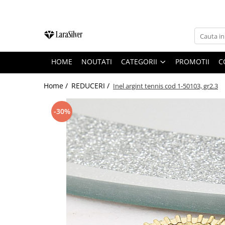
CATEGORII
CERCEI ARGINT
HOME
NOUTATI
CATEGORII
PROMOTII
C
BRATARI ARGINT
COLIERE ARGINT
Home /
REDUCERI /
Inel argint tennis cod 1-50103, gr2.3
LANTISOARE ARGINT
-30%
CRUCIULITE SI ICONITE ARGINT
PANDANTIVE ARGINT
BROSE ARGINT
VERIGHETE ARGINT
BIJUTERII ARGINT PENTRU COPII
BIJUTERII ARGINT PENTRU BARBATI
INELE ARGINT