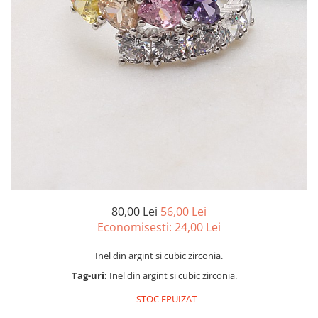
marime reglabila
marimea 47
marimea 48
marimea 49
marimea 50
marimea 51
marimea 52
marimea 53
marimea 54
marimea 55
marimea 56
marimea 57
80,00 Lei
56,00 Lei
marimea 58
Economisesti:
24,00
Lei
marimea 59
Inel din argint si cubic zirconia.
marimea 60
Tag-uri:
Inel din argint si cubic zirconia.
marimea 61
marimea 62
STOC EPUIZAT
marimea 63