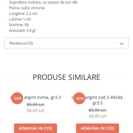
Suprafata: rodiata, cu aspect de aur alb
marimea 59
Piatra: cubic zirconia
Lungime: 2.2 cm
marimea 60
Latime: 1 cm
marimea 61
Marime: 58
marimea 62
Greutate: 3.4 gr
marimea 63
Review-uri
(0)
marimea 64
PRODUSE SIMILARE
Cercei argint inima, gr3.3
Cercei argint cod 2-49244,
-30%
-30%
gr3.5
80,00 Lei
80,00 Lei
56,00 Lei
56,00 Lei
ADAUGA IN COS
ADAUGA IN COS