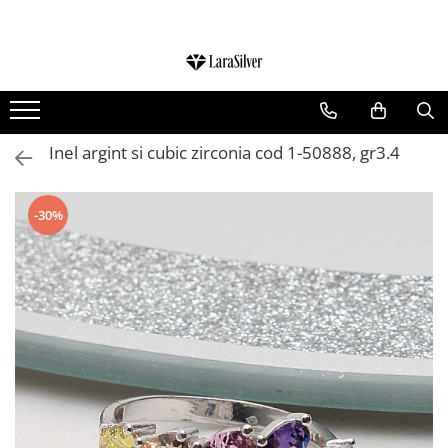
CATEGORII
CERCEI ARGINT
BRATARI ARGINT
Inel argint si cubic zirconia cod 1-50888, gr3.4
COLIERE ARGINT
LANTISOARE ARGINT
-30%
CRUCIULITE SI ICONITE ARGINT
PANDANTIVE ARGINT
BROSE ARGINT
VERIGHETE ARGINT
BIJUTERII ARGINT PENTRU COPII
BIJUTERII ARGINT PENTRU BARBATI
INELE ARGINT