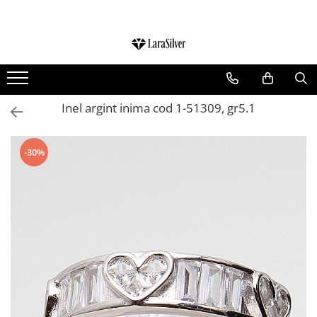
CATEGORII
CERCEI ARGINT
BRATARI ARGINT
Inel argint inima cod 1-51309, gr5.1
COLIERE ARGINT
LANTISOARE ARGINT
-30%
CRUCIULITE SI ICONITE ARGINT
PANDANTIVE ARGINT
BROSE ARGINT
VERIGHETE ARGINT
BIJUTERII ARGINT PENTRU COPII
BIJUTERII ARGINT PENTRU BARBATI
INELE ARGINT