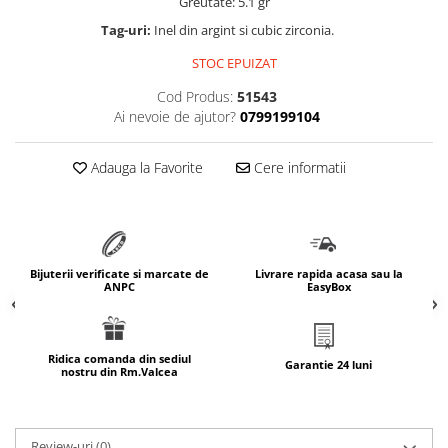
Greutate: 5.1 gr
marimea 64
Tag-uri:
Inel din argint si cubic zirconia.
marimea 65
STOC EPUIZAT
marimea 66
Cod Produs:
51543
marimea 67
Ai nevoie de ajutor?
0799199104
marimea 68
SETURI ARGINT
Adauga la Favorite
Cere informatii
marime reglabila
marimea 49
marimea 50
marimea 51
Bijuterii verificate si marcate de
Livrare rapida acasa sau la
marimea 52
ANPC
EasyBox
marimea 53
marimea 54
Ridica comanda din sediul
marimea 55
Garantie 24 luni
nostru din Rm.Valcea
marimea 56
marimea 57
marimea 58
Review-uri
(0)