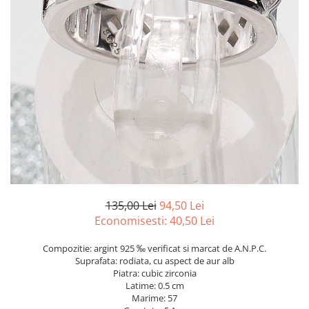
marime reglabila
marimea 47
marimea 48
marimea 49
marimea 50
marimea 51
marimea 52
marimea 53
marimea 54
marimea 55
marimea 56
marimea 57
135,00 Lei
94,50 Lei
marimea 58
Economisesti:
40,50
Lei
marimea 59
Compozitie: argint 925 ‰ verificat si marcat de A.N.P.C.
marimea 60
Suprafata: rodiata, cu aspect de aur alb
marimea 61
Piatra: cubic zirconia
Latime: 0.5 cm
marimea 62
Marime: 57
marimea 63