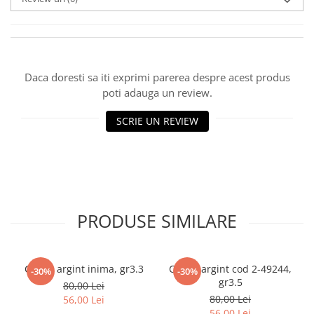
marimea 59
marimea 60
marimea 61
marimea 62
Daca doresti sa iti exprimi parerea despre acest produs
marimea 63
poti adauga un review.
marimea 64
SCRIE UN REVIEW
PRODUSE SIMILARE
Cercei argint inima, gr3.3
Cercei argint cod 2-49244,
-30%
-30%
gr3.5
80,00 Lei
80,00 Lei
56,00 Lei
56,00 Lei