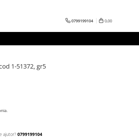
0799199104
0,00
 cod 1-51372, gr5
conia.
e ajutor?
0799199104