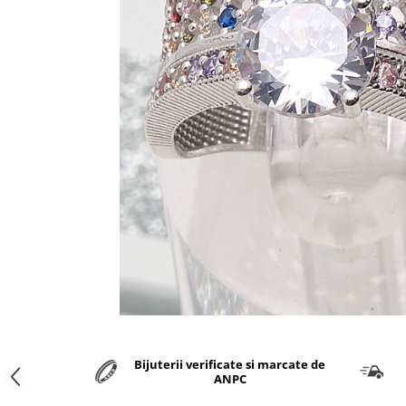
marime reglabila
marimea 47
marimea 48
marimea 49
marimea 50
marimea 51
marimea 52
marimea 53
marimea 54
marimea 55
marimea 56
marimea 57
marimea 58
marimea 59
marimea 60
marimea 61
Bijuterii verificate si marcate de
marimea 62
ANPC
marimea 63