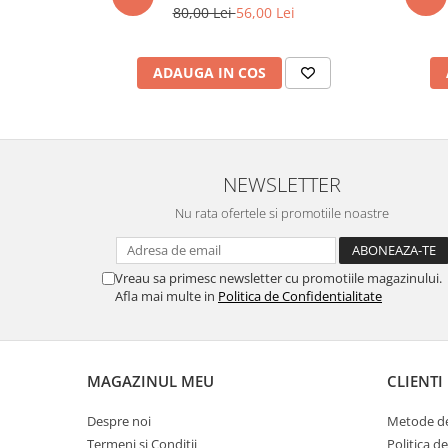
80,00 Lei
56,00 Lei
marimea 59
marimea 60
marimea 61
ADAUGA IN COS
marimea 62
marimea 63
marimea 64
NEWSLETTER
Nu rata ofertele si promotiile noastre
Vreau sa primesc newsletter cu promotiile magazinului.
Afla mai multe in
Politica de Confidentialitate
MAGAZINUL MEU
CLIENTI
Despre noi
Metode de
Termeni si Conditii
Politica d