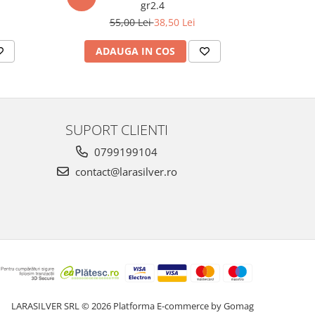
gr2.4
55,00 Lei
38,50 Lei
ADAUGA IN COS
AD
SUPORT CLIENTI
0799199104
contact@larasilver.ro
LARASILVER SRL © 2026
Platforma E-commerce by Gomag