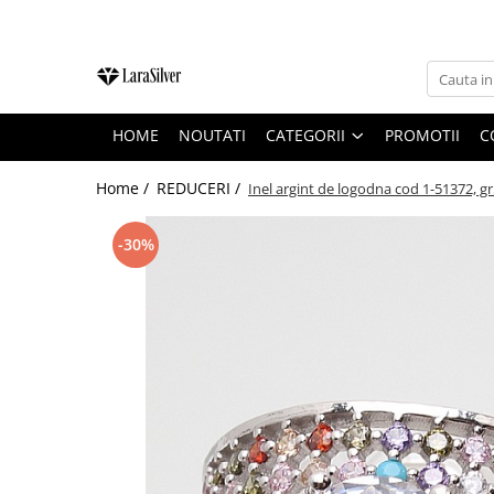
CATEGORII
CERCEI ARGINT
HOME
NOUTATI
CATEGORII
PROMOTII
C
BRATARI ARGINT
COLIERE ARGINT
Home /
REDUCERI /
Inel argint de logodna cod 1-51372, g
LANTISOARE ARGINT
-30%
CRUCIULITE SI ICONITE ARGINT
PANDANTIVE ARGINT
BROSE ARGINT
VERIGHETE ARGINT
BIJUTERII ARGINT PENTRU COPII
BIJUTERII ARGINT PENTRU BARBATI
INELE ARGINT