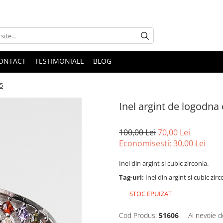
ONTACT
TESTIMONIALE
BLOG
r5
Inel argint de logodna
100,00 Lei
70,00 Lei
Economisesti:
30,00
Lei
Inel din argint si cubic zirconia.
Tag-uri:
Inel din argint si cubic zir
STOC EPUIZAT
Cod Produs:
51606
Ai nevoie d