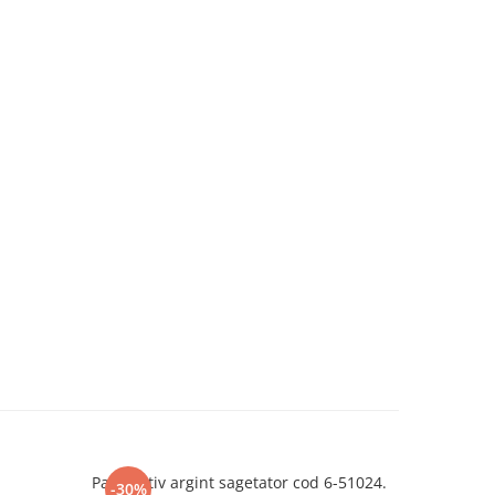
Pandantiv argint sagetator cod 6-51024.
Pandantiv 
-30%
-30%