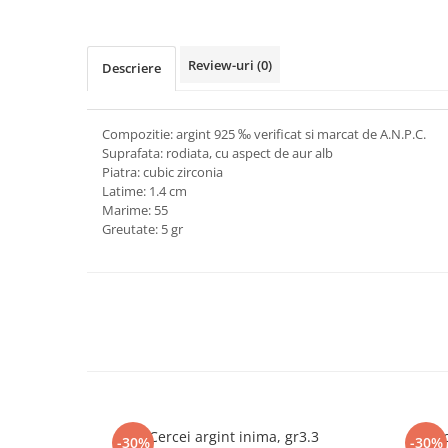
marimea 64
marimea 65
Review-uri
(0)
Descriere
marimea 66
marimea 67
marimea 68
Compozitie: argint 925 ‰ verificat si marcat de A.N.P.C.
SETURI ARGINT
Suprafata: rodiata, cu aspect de aur alb
Piatra: cubic zirconia
marime reglabila
Latime: 1.4 cm
marimea 49
Marime: 55
Greutate: 5 gr
marimea 50
marimea 51
marimea 52
marimea 53
marimea 54
marimea 55
marimea 56
marimea 57
Cercei argint inima, gr3.3
Cerc
marimea 58
-30%
-30%