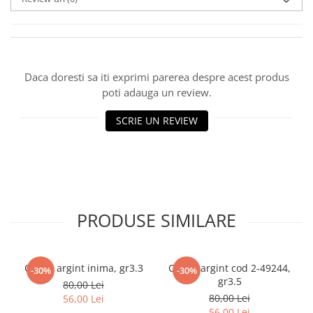
marimea 59
marimea 60
marimea 61
marimea 62
Daca doresti sa iti exprimi parerea despre acest produs
marimea 63
poti adauga un review.
marimea 64
SCRIE UN REVIEW
PRODUSE SIMILARE
Cercei argint inima, gr3.3
Cercei argint cod 2-49244,
-30%
-30%
gr3.5
80,00 Lei
80,00 Lei
56,00 Lei
56,00 Lei