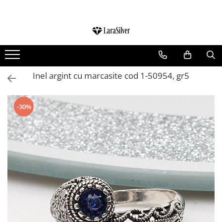
CATEGORII
CERCEI ARGINT
BRATARI ARGINT
Inel argint cu marcasite cod 1-50954, gr5
COLIERE ARGINT
LANTISOARE ARGINT
-30%
CRUCIULITE SI ICONITE ARGINT
PANDANTIVE ARGINT
BROSE ARGINT
VERIGHETE ARGINT
BIJUTERII ARGINT PENTRU COPII
BIJUTERII ARGINT PENTRU BARBATI
INELE ARGINT