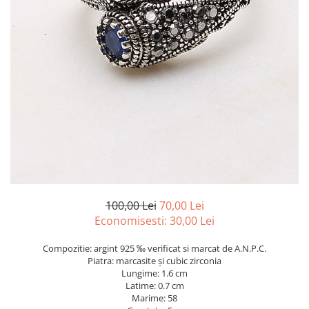
marime reglabila
marimea 47
marimea 48
marimea 49
marimea 50
marimea 51
marimea 52
marimea 53
marimea 54
marimea 55
marimea 56
marimea 57
100,00 Lei
70,00 Lei
marimea 58
Economisesti:
30,00
Lei
marimea 59
Compozitie: argint 925 ‰ verificat si marcat de A.N.P.C.
marimea 60
Piatra: marcasite și cubic zirconia
marimea 61
Lungime: 1.6 cm
Latime: 0.7 cm
marimea 62
Marime: 58
marimea 63