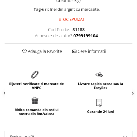
Greutate: 5 gr
marimea 64
Tag-uri:
Inel din argint cu marcasite.
marimea 65
STOC EPUIZAT
marimea 66
Cod Produs:
51188
marimea 67
Ai nevoie de ajutor?
0799199104
marimea 68
SETURI ARGINT
Adauga la Favorite
Cere informatii
marime reglabila
marimea 49
marimea 50
marimea 51
Bijuterii verificate si marcate de
Livrare rapida acasa sau la
marimea 52
ANPC
EasyBox
marimea 53
marimea 54
Ridica comanda din sediul
marimea 55
Garantie 24 luni
nostru din Rm.Valcea
marimea 56
marimea 57
marimea 58
Review-uri
(0)