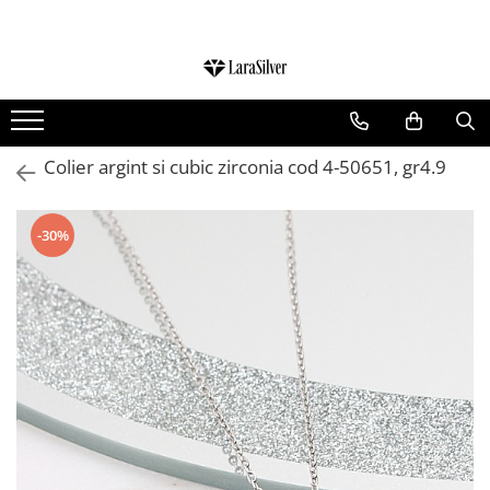
CATEGORII
CERCEI ARGINT
BRATARI ARGINT
Colier argint si cubic zirconia cod 4-50651, gr4.9
COLIERE ARGINT
LANTISOARE ARGINT
-30%
CRUCIULITE SI ICONITE ARGINT
PANDANTIVE ARGINT
BROSE ARGINT
VERIGHETE ARGINT
BIJUTERII ARGINT PENTRU COPII
BIJUTERII ARGINT PENTRU BARBATI
INELE ARGINT