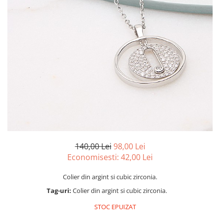
marime reglabila
marimea 47
marimea 48
marimea 49
marimea 50
marimea 51
marimea 52
marimea 53
marimea 54
marimea 55
marimea 56
marimea 57
140,00 Lei
98,00 Lei
marimea 58
Economisesti:
42,00
Lei
marimea 59
Colier din argint si cubic zirconia.
marimea 60
Tag-uri:
Colier din argint si cubic zirconia.
marimea 61
marimea 62
STOC EPUIZAT
marimea 63