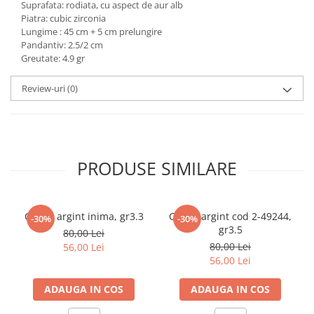
Suprafata: rodiata, cu aspect de aur alb
marimea 59
Piatra: cubic zirconia
Lungime : 45 cm + 5 cm prelungire
marimea 60
Pandantiv: 2.5/2 cm
marimea 61
Greutate: 4.9 gr
marimea 62
marimea 63
Review-uri
(0)
marimea 64
PRODUSE SIMILARE
Cercei argint inima, gr3.3
Cercei argint cod 2-49244,
-30%
-30%
gr3.5
80,00 Lei
80,00 Lei
56,00 Lei
56,00 Lei
ADAUGA IN COS
ADAUGA IN COS