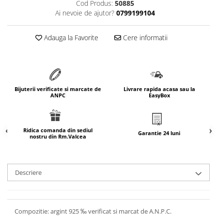
Cod Produs:
50885
marimea 64
Ai nevoie de ajutor?
0799199104
marimea 65
marimea 66
Adauga la Favorite
Cere informatii
marimea 67
marimea 68
SETURI ARGINT
marime reglabila
Bijuterii verificate si marcate de
Livrare rapida acasa sau la
ANPC
EasyBox
marimea 49
marimea 50
marimea 51
Ridica comanda din sediul
Garantie 24 luni
nostru din Rm.Valcea
marimea 52
marimea 53
marimea 54
Descriere
marimea 55
marimea 56
marimea 57
Compozitie: argint 925 ‰ verificat si marcat de A.N.P.C.
marimea 58