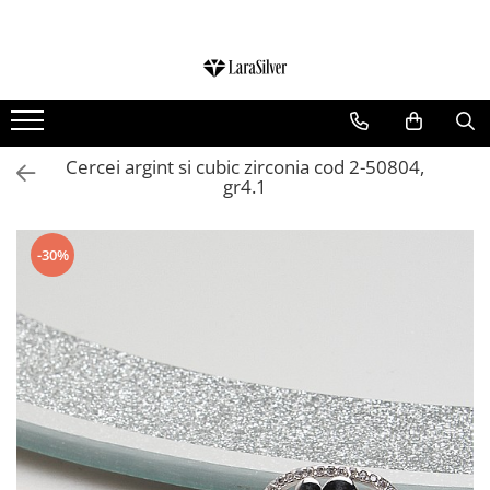
CATEGORII
CERCEI ARGINT
BRATARI ARGINT
Cercei argint si cubic zirconia cod 2-50804,
gr4.1
COLIERE ARGINT
LANTISOARE ARGINT
CRUCIULITE SI ICONITE ARGINT
-30%
PANDANTIVE ARGINT
BROSE ARGINT
VERIGHETE ARGINT
BIJUTERII ARGINT PENTRU COPII
BIJUTERII ARGINT PENTRU BARBATI
INELE ARGINT