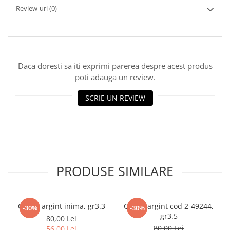
Review-uri
(0)
marimea 59
marimea 60
marimea 61
marimea 62
marimea 63
Daca doresti sa iti exprimi parerea despre acest produs
poti adauga un review.
marimea 64
SCRIE UN REVIEW
PRODUSE SIMILARE
Cercei argint inima, gr3.3
Cercei argint cod 2-49244,
-30%
-30%
gr3.5
80,00 Lei
80,00 Lei
56,00 Lei