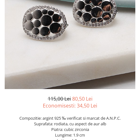
marime reglabila
marimea 47
marimea 48
marimea 49
marimea 50
marimea 51
marimea 52
marimea 53
marimea 54
marimea 55
marimea 56
marimea 57
marimea 58
115,00 Lei
80,50 Lei
Economisesti:
34,50
Lei
marimea 59
marimea 60
Compozitie: argint 925 ‰ verificat si marcat de A.N.P.C.
marimea 61
Suprafata: rodiata, cu aspect de aur alb
Piatra: cubic zirconia
marimea 62
Lungime: 1.9 cm
marimea 63