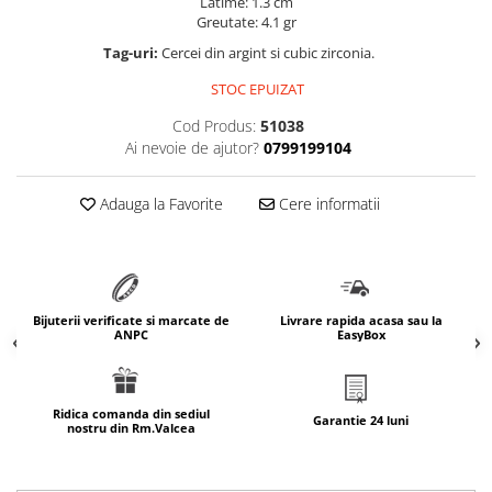
Latime: 1.3 cm
Greutate: 4.1 gr
marimea 64
marimea 65
Tag-uri:
Cercei din argint si cubic zirconia.
marimea 66
STOC EPUIZAT
marimea 67
Cod Produs:
51038
marimea 68
Ai nevoie de ajutor?
0799199104
SETURI ARGINT
marime reglabila
Adauga la Favorite
Cere informatii
marimea 49
marimea 50
marimea 51
marimea 52
Bijuterii verificate si marcate de
Livrare rapida acasa sau la
ANPC
EasyBox
marimea 53
marimea 54
marimea 55
Ridica comanda din sediul
Garantie 24 luni
marimea 56
nostru din Rm.Valcea
marimea 57
marimea 58