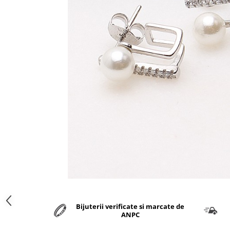
marime reglabila
marimea 47
marimea 48
marimea 49
marimea 50
marimea 51
marimea 52
marimea 53
marimea 54
marimea 55
marimea 56
marimea 57
marimea 58
marimea 59
marimea 60
marimea 61
Bijuterii verificate si marcate de
marimea 62
ANPC
marimea 63