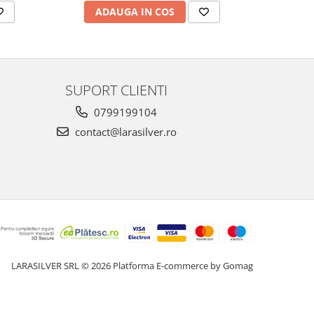
ADAUGA IN COS
AD
SUPORT CLIENTI
0799199104
contact@larasilver.ro
LARASILVER SRL © 2026
Platforma E-commerce by Gomag