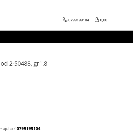
0799199104
0,00
cod 2-50488, gr1.8
e ajutor?
0799199104