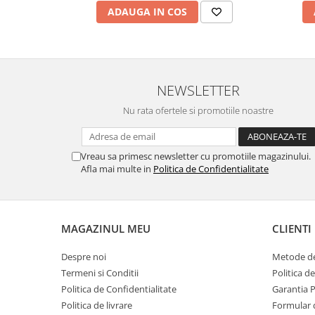
ADAUGA IN COS
marimea 59
marimea 60
marimea 61
marimea 62
marimea 63
NEWSLETTER
marimea 64
Nu rata ofertele si promotiile noastre
Vreau sa primesc newsletter cu promotiile magazinului.
Afla mai multe in
Politica de Confidentialitate
MAGAZINUL MEU
CLIENTI
Despre noi
Metode de
Termeni si Conditii
Politica d
Politica de Confidentialitate
Garantia 
Politica de livrare
Formular 