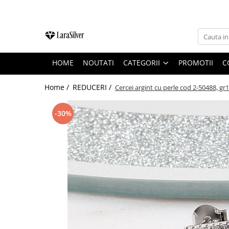
CATEGORII
CERCEI ARGINT
HOME
NOUTATI
CATEGORII
PROMOTII
C
BRATARI ARGINT
COLIERE ARGINT
Home /
REDUCERI /
Cercei argint cu perle cod 2-50488, gr1
LANTISOARE ARGINT
-30%
CRUCIULITE SI ICONITE ARGINT
PANDANTIVE ARGINT
BROSE ARGINT
VERIGHETE ARGINT
BIJUTERII ARGINT PENTRU COPII
BIJUTERII ARGINT PENTRU BARBATI
INELE ARGINT