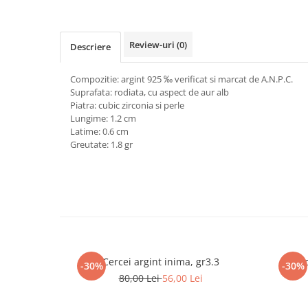
marimea 64
marimea 65
Review-uri
(0)
Descriere
marimea 66
marimea 67
Compozitie: argint 925 ‰ verificat si marcat de A.N.P.C.
marimea 68
Suprafata: rodiata, cu aspect de aur alb
SETURI ARGINT
Piatra: cubic zirconia si perle
Lungime: 1.2 cm
marime reglabila
Latime: 0.6 cm
marimea 49
Greutate: 1.8 gr
marimea 50
marimea 51
marimea 52
marimea 53
marimea 54
marimea 55
Cercei argint inima, gr3.3
Cerc
-30%
-30%
marimea 56
80,00 Lei
56,00 Lei
marimea 57
marimea 58