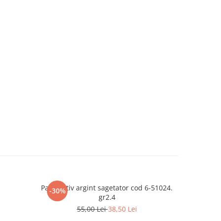
Pandantiv argint sagetator cod 6-51024.
Pandantiv 
-30%
-30%
gr2.4
55,00 Lei
38,50 Lei