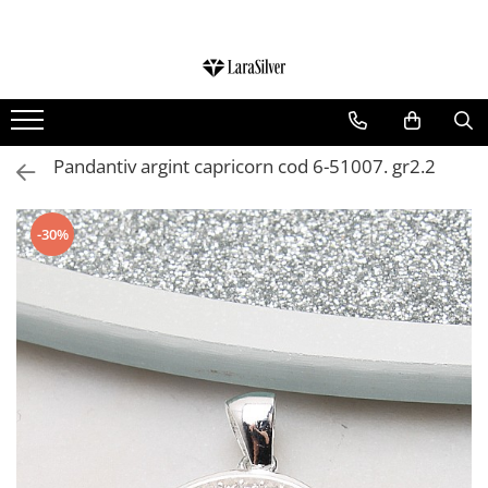
CATEGORII
CERCEI ARGINT
BRATARI ARGINT
Pandantiv argint capricorn cod 6-51007. gr2.2
COLIERE ARGINT
LANTISOARE ARGINT
-30%
CRUCIULITE SI ICONITE ARGINT
PANDANTIVE ARGINT
BROSE ARGINT
VERIGHETE ARGINT
BIJUTERII ARGINT PENTRU COPII
BIJUTERII ARGINT PENTRU BARBATI
INELE ARGINT