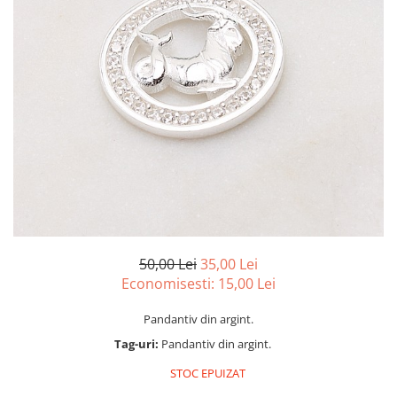
marime reglabila
marimea 47
marimea 48
marimea 49
marimea 50
marimea 51
marimea 52
marimea 53
marimea 54
marimea 55
marimea 56
marimea 57
50,00 Lei
35,00 Lei
marimea 58
Economisesti:
15,00
Lei
marimea 59
Pandantiv din argint.
marimea 60
Tag-uri:
Pandantiv din argint.
marimea 61
marimea 62
STOC EPUIZAT
marimea 63