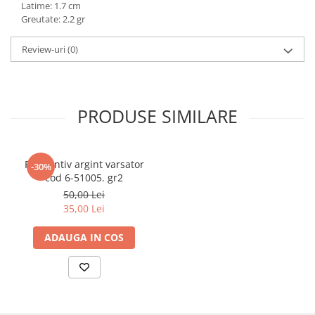
Latime: 1.7 cm
marimea 59
Greutate: 2.2 gr
marimea 60
Review-uri
(0)
marimea 61
marimea 62
marimea 63
marimea 64
PRODUSE SIMILARE
Pandantiv argint varsator
-30%
cod 6-51005. gr2
50,00 Lei
35,00 Lei
ADAUGA IN COS