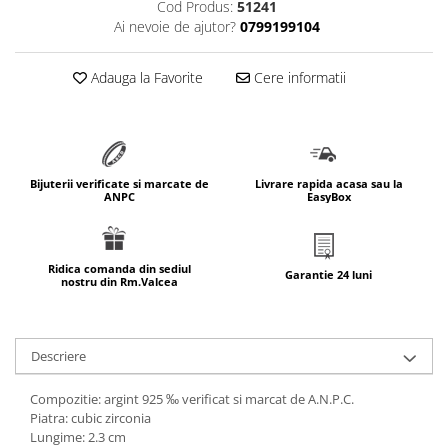
Cod Produs:
51241
marimea 64
Ai nevoie de ajutor?
0799199104
marimea 65
marimea 66
Adauga la Favorite
Cere informatii
marimea 67
marimea 68
SETURI ARGINT
marime reglabila
Bijuterii verificate si marcate de
Livrare rapida acasa sau la
ANPC
EasyBox
marimea 49
marimea 50
marimea 51
Ridica comanda din sediul
Garantie 24 luni
nostru din Rm.Valcea
marimea 52
marimea 53
marimea 54
Descriere
marimea 55
marimea 56
Compozitie: argint 925 ‰ verificat si marcat de A.N.P.C.
marimea 57
Piatra: cubic zirconia
Lungime: 2.3 cm
marimea 58