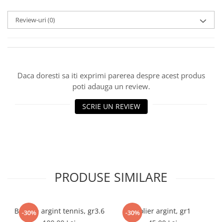
marimea 59
Review-uri
(0)
marimea 60
marimea 61
marimea 62
marimea 63
marimea 64
Daca doresti sa iti exprimi parerea despre acest produs
poti adauga un review.
SCRIE UN REVIEW
PRODUSE SIMILARE
Bratara argint tennis, gr3.6
Colier argint, gr1
-30%
-30%