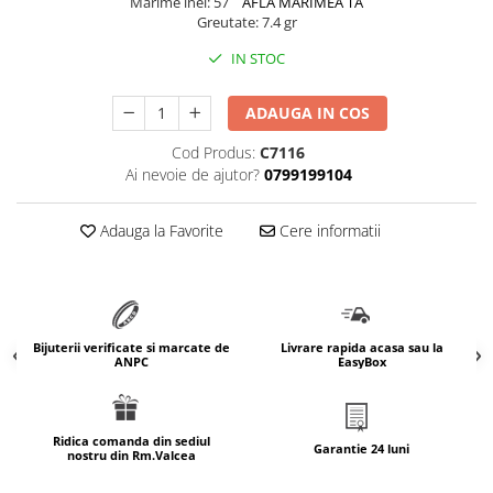
Marime inel: 57
AFLA MARIMEA TA
marimea 64
Greutate: 7.4 gr
marimea 65
IN STOC
marimea 66
marimea 67
ADAUGA IN COS
marimea 68
Cod Produs:
C7116
SETURI ARGINT
Ai nevoie de ajutor?
0799199104
marime reglabila
marimea 49
Adauga la Favorite
Cere informatii
marimea 50
marimea 51
marimea 52
marimea 53
Bijuterii verificate si marcate de
Livrare rapida acasa sau la
ANPC
EasyBox
marimea 54
marimea 55
marimea 56
Ridica comanda din sediul
Garantie 24 luni
marimea 57
nostru din Rm.Valcea
marimea 58