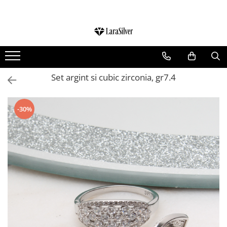
CATEGORII
CERCEI ARGINT
BRATARI ARGINT
Set argint si cubic zirconia, gr7.4
COLIERE ARGINT
LANTISOARE ARGINT
-30%
CRUCIULITE SI ICONITE ARGINT
PANDANTIVE ARGINT
BROSE ARGINT
VERIGHETE ARGINT
BIJUTERII ARGINT PENTRU COPII
BIJUTERII ARGINT PENTRU BARBATI
INELE ARGINT