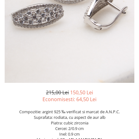
marime reglabila
marimea 47
marimea 48
marimea 49
marimea 50
marimea 51
marimea 52
marimea 53
marimea 54
marimea 55
marimea 56
marimea 57
215,00 Lei
150,50 Lei
marimea 58
Economisesti:
64,50
Lei
marimea 59
Compozitie: argint 925 ‰ verificat si marcat de A.N.P.C.
marimea 60
Suprafata: rodiata, cu aspect de aur alb
marimea 61
Piatra: cubic zirconia
Cercei: 2/0.9 cm
marimea 62
Inel: 0.9 cm
marimea 63