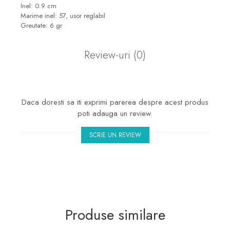
marimea 50
Inel: 0.9 cm
Marime inel: 57, usor reglabil
marimea 51
Greutate: 6 gr
marimea 52
marimea 53
Review-uri
(0)
marimea 54
marimea 55
marimea 56
Daca doresti sa iti exprimi parerea despre acest produs
marimea 57
poti adauga un review.
marimea 58
SCRIE UN REVIEW
marimea 59
marimea 60
marimea 61
marimea 62
marimea 63
Produse similare
marimea 64