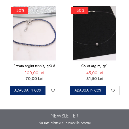
-30%
-30%
Bratara argint tennis, gr3.6
Colier argint, gr1
100,00 Lei
45,00 Lei
70,00 Lei
31,50 Lei
ADAUGA IN COS
ADAUGA IN COS
NEWSLETTER
Nu rata ofertele si promotiile noastre