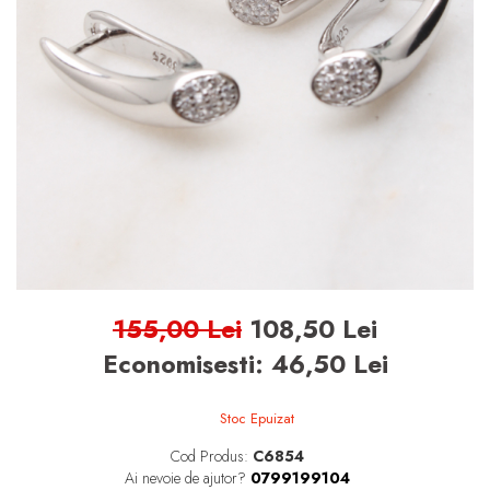
BIJUTERII ARGINT PENTRU
BARBATI
INELE ARGINT
marime reglabila
marimea 47
marimea 48
marimea 49
marimea 50
marimea 51
155,00 Lei
108,50 Lei
marimea 52
Economisesti:
46,50
Lei
marimea 53
marimea 54
Stoc Epuizat
marimea 55
Cod Produs:
C6854
marimea 56
Ai nevoie de ajutor?
0799199104