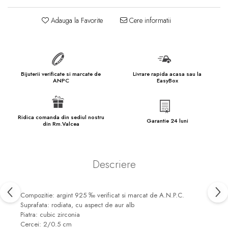
marimea 57
marimea 58
Adauga la Favorite
Cere informatii
marimea 59
marimea 60
marimea 61
Bijuterii verificate si marcate de
Livrare rapida acasa sau la
marimea 62
ANPC
EasyBox
marimea 63
marimea 64
Ridica comanda din sediul nostru
Garantie 24 luni
marimea 65
din Rm.Valcea
marimea 66
marimea 67
Descriere
marimea 68
SETURI ARGINT
Compozitie: argint 925 ‰ verificat si marcat de A.N.P.C.
marime reglabila
Suprafata: rodiata, cu aspect de aur alb
Piatra: cubic zirconia
marimea 49
Cercei: 2/0.5 cm