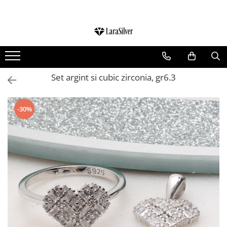
CATEGORII
CERCEI ARGINT
BRATARI ARGINT
Set argint si cubic zirconia, gr6.3
COLIERE ARGINT
LANTISOARE ARGINT
-30%
CRUCIULITE SI ICONITE ARGINT
PANDANTIVE ARGINT
BROSE ARGINT
VERIGHETE ARGINT
BIJUTERII ARGINT PENTRU COPII
BIJUTERII ARGINT PENTRU BARBATI
INELE ARGINT