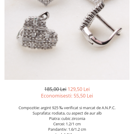
marime reglabila
marimea 47
marimea 48
marimea 49
marimea 50
marimea 51
marimea 52
marimea 53
marimea 54
marimea 55
marimea 56
marimea 57
185,00 Lei
129,50 Lei
marimea 58
Economisesti:
55,50
Lei
marimea 59
Compozitie: argint 925 ‰ verificat si marcat de A.N.P.C.
marimea 60
Suprafata: rodiata, cu aspect de aur alb
marimea 61
Piatra: cubic zirconia
Cercei: 1.2/1 cm
marimea 62
Pandantiv: 1.6/1.2 cm
marimea 63