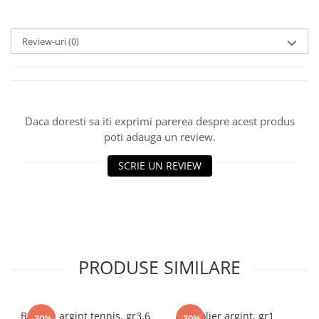
marimea 59
marimea 60
Review-uri
(0)
marimea 61
marimea 62
marimea 63
marimea 64
Daca doresti sa iti exprimi parerea despre acest produs
poti adauga un review.
SCRIE UN REVIEW
PRODUSE SIMILARE
Bratara argint tennis, gr3.6
Colier argint, gr1
-30%
-30%