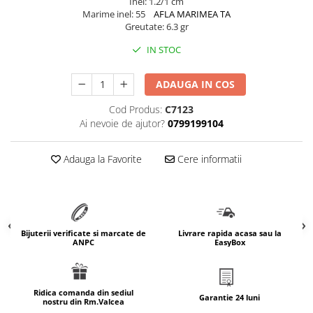
Inel: 1.2/1 cm
marimea 64
Marime inel: 55
AFLA MARIMEA TA
Greutate: 6.3 gr
marimea 65
IN STOC
marimea 66
marimea 67
ADAUGA IN COS
marimea 68
SETURI ARGINT
Cod Produs:
C7123
Ai nevoie de ajutor?
0799199104
marime reglabila
marimea 49
Adauga la Favorite
Cere informatii
marimea 50
marimea 51
marimea 52
marimea 53
Bijuterii verificate si marcate de
Livrare rapida acasa sau la
marimea 54
ANPC
EasyBox
marimea 55
marimea 56
marimea 57
Ridica comanda din sediul
Garantie 24 luni
nostru din Rm.Valcea
marimea 58