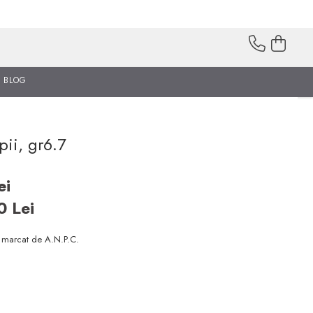
BLOG
pii, gr6.7
ei
00
Lei
i marcat de A.N.P.C.