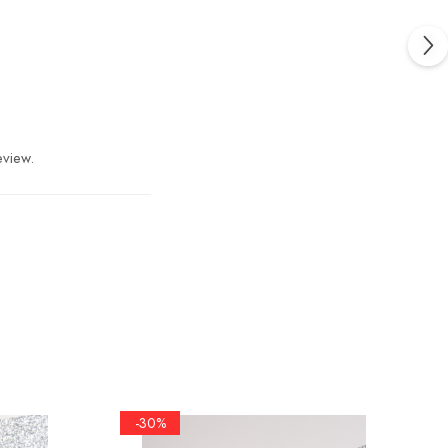
eview.
-30%