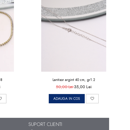
.8
Lantisor argint 40 cm, gr1.2
i
50,00 Lei
35,00 Lei
ADAUGA IN COS
SUPORT CLIENTI