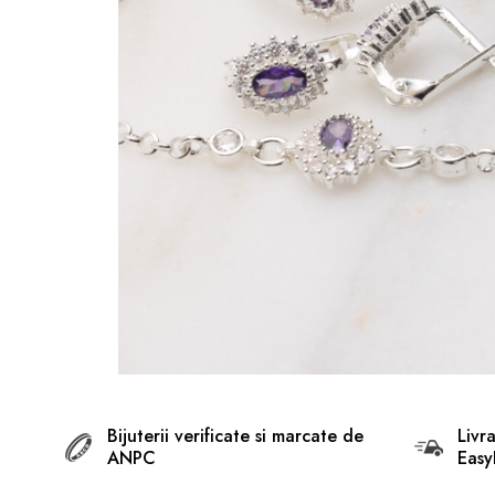
BIJUTERII ARGINT PENTRU
BARBATI
INELE ARGINT
marime reglabila
marimea 47
marimea 48
marimea 49
marimea 50
marimea 51
marimea 52
marimea 53
marimea 54
marimea 55
Bijuterii verificate si marcate de
Livr
ANPC
Easy
marimea 56