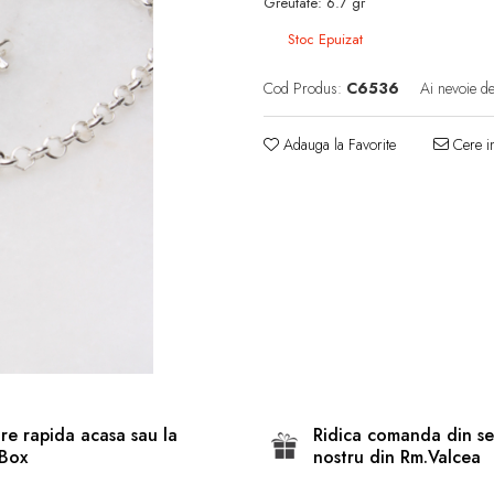
Greutate: 6.7 gr
Stoc Epuizat
Cod Produs:
C6536
Ai nevoie de
Adauga la Favorite
Cere in
are rapida acasa sau la
Ridica comanda din se
Box
nostru din Rm.Valcea