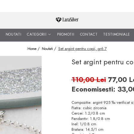
NOUTATI
CATEGORII
PROMOTII
CONTACT
TESTIMONIALE
Set argint pentru copii, gr6.7
Home /
Noutati /
Set argint pentru co
110,00 Lei
77,00 L
Economisesti:
33,
Compozitie: argint 925 ‰ verificat s
Piatra: cubic zirconia
Cercei: 1.2/0.8 cm
Pandantiv: 1.8/0.8 cm
Inel: 1/0.8 cm
Bratara: 14.5/1 cm