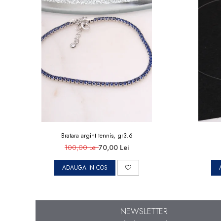
marimea 50
marimea 51
marimea 52
marimea 53
marimea 54
marimea 55
marimea 56
marimea 57
marimea 58
Bratara argint tennis, gr3.6
marimea 59
100,00 Lei
70,00 Lei
marimea 60
marimea 61
ADAUGA IN COS
marimea 62
marimea 63
NEWSLETTER
marimea 64