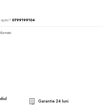
 ajutor?
0799199104
formatii
diul
Garantie 24 luni