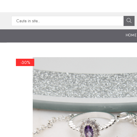
CATEGORII
CERCEI ARGINT
HOME
BRATARI ARGINT
COLIERE ARGINT
-30%
LANTISOARE ARGINT
CRUCIULITE SI ICONITE
ARGINT
PANDANTIVE ARGINT
BROSE ARGINT
VERIGHETE ARGINT
BIJUTERII ARGINT PENTRU
COPII