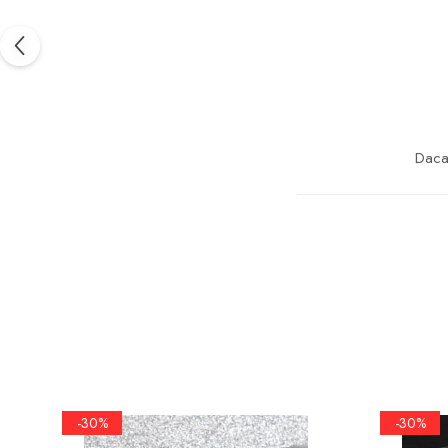
marimea 57
marimea 58
marimea 59
marimea 60
marimea 61
marimea 62
Daca 
marimea 63
marimea 64
marimea 65
marimea 66
marimea 67
marimea 68
SETURI ARGINT
marime reglabila
-30%
-30%
marimea 49