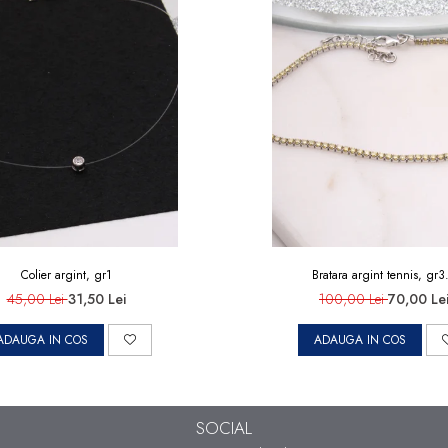
Colier argint, gr1
Bratara argint tennis, gr3
45,00 Lei
31,50 Lei
100,00 Lei
70,00 Le
ADAUGA IN COS
ADAUGA IN COS
SOCIAL