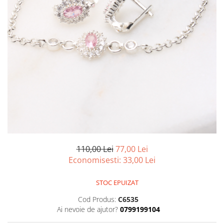
marime reglabila
marimea 47
marimea 48
marimea 49
marimea 50
marimea 51
marimea 52
marimea 53
marimea 54
marimea 55
marimea 56
marimea 57
110,00 Lei
77,00 Lei
marimea 58
Economisesti:
33,00
Lei
marimea 59
marimea 60
STOC EPUIZAT
marimea 61
Cod Produs:
C6535
marimea 62
Ai nevoie de ajutor?
0799199104
marimea 63