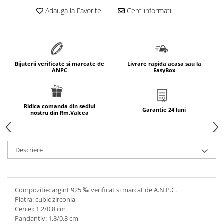
marimea 64
Adauga la Favorite
Cere informatii
marimea 65
marimea 66
marimea 67
marimea 68
Bijuterii verificate si marcate de
Livrare rapida acasa sau la
ANPC
EasyBox
SETURI ARGINT
marime reglabila
marimea 49
Ridica comanda din sediul
Garantie 24 luni
nostru din Rm.Valcea
marimea 50
marimea 51
marimea 52
Descriere
marimea 53
marimea 54
marimea 55
Compozitie: argint 925 ‰ verificat si marcat de A.N.P.C.
marimea 56
Piatra: cubic zirconia
marimea 57
Cercei: 1.2/0.8 cm
Pandantiv: 1.8/0.8 cm
marimea 58