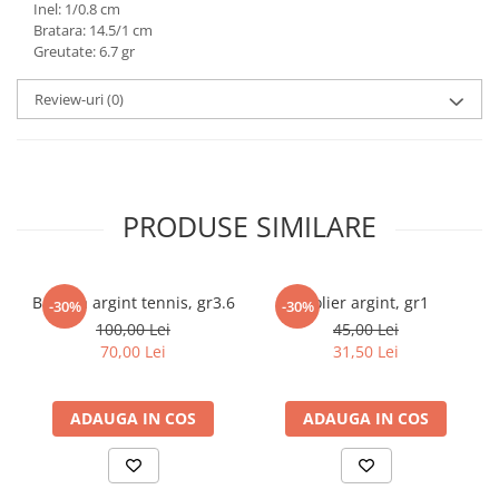
Inel: 1/0.8 cm
marimea 59
Bratara: 14.5/1 cm
marimea 60
Greutate: 6.7 gr
marimea 61
Review-uri
(0)
marimea 62
marimea 63
marimea 64
PRODUSE SIMILARE
Bratara argint tennis, gr3.6
Colier argint, gr1
-30%
-30%
100,00 Lei
45,00 Lei
70,00 Lei
31,50 Lei
ADAUGA IN COS
ADAUGA IN COS