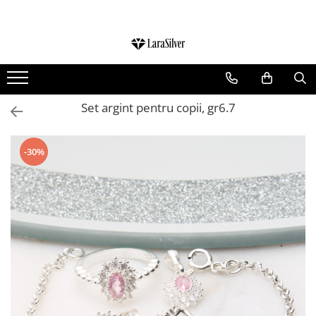
CATEGORII
CERCEI ARGINT
BRATARI ARGINT
Set argint pentru copii, gr6.7
COLIERE ARGINT
LANTISOARE ARGINT
-30%
CRUCIULITE SI ICONITE ARGINT
PANDANTIVE ARGINT
BROSE ARGINT
VERIGHETE ARGINT
BIJUTERII ARGINT PENTRU COPII
BIJUTERII ARGINT PENTRU BARBATI
INELE ARGINT