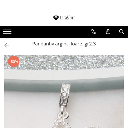
CATEGORII
CERCEI ARGINT
BRATARI ARGINT
Pandantiv argint floare. gr2.3
COLIERE ARGINT
LANTISOARE ARGINT
-30%
CRUCIULITE SI ICONITE ARGINT
PANDANTIVE ARGINT
BROSE ARGINT
VERIGHETE ARGINT
BIJUTERII ARGINT PENTRU COPII
BIJUTERII ARGINT PENTRU BARBATI
INELE ARGINT