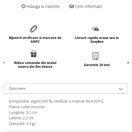
marimea 64
Adauga la Favorite
Cere informatii
marimea 65
marimea 66
marimea 67
marimea 68
Bijuterii verificate si marcate de
Livrare rapida acasa sau la
ANPC
EasyBox
SETURI ARGINT
marime reglabila
marimea 49
Ridica comanda din sediul
Garantie 24 luni
nostru din Rm.Valcea
marimea 50
marimea 51
marimea 52
Descriere
marimea 53
marimea 54
Compozitie: argint 925 ‰ verificat si marcat de A.N.P.C.
Piatra: cubic zirconia
marimea 55
Lungime: 3.2 cm
marimea 56
Latime: 2.2 cm
marimea 57
Greutate: 2.3 gr
marimea 58