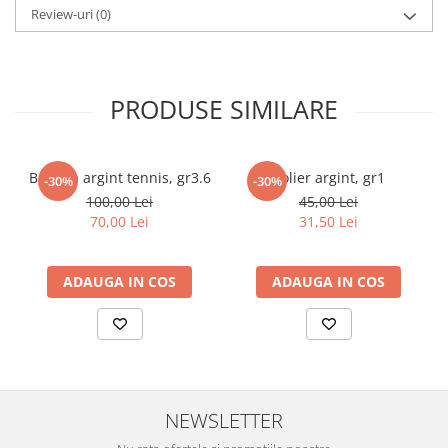
Review-uri
(0)
marimea 59
marimea 60
marimea 61
marimea 62
PRODUSE SIMILARE
marimea 63
marimea 64
Bratara argint tennis, gr3.6
Colier argint, gr1
-30%
-30%
100,00 Lei
45,00 Lei
70,00 Lei
31,50 Lei
ADAUGA IN COS
ADAUGA IN COS
NEWSLETTER