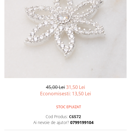
marime reglabila
marimea 47
marimea 48
marimea 49
marimea 50
marimea 51
marimea 52
marimea 53
marimea 54
marimea 55
marimea 56
marimea 57
45,00 Lei
31,50 Lei
marimea 58
Economisesti:
13,50
Lei
marimea 59
marimea 60
STOC EPUIZAT
marimea 61
Cod Produs:
C6572
marimea 62
Ai nevoie de ajutor?
0799199104
marimea 63