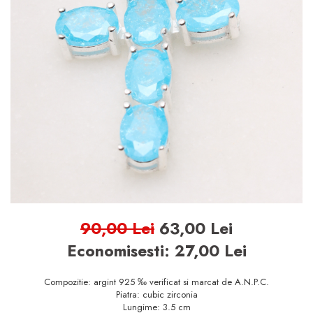
BIJUTERII ARGINT PENTRU
BARBATI
INELE ARGINT
marime reglabila
marimea 47
marimea 48
marimea 49
marimea 50
marimea 51
marimea 52
90,00 Lei
63,00 Lei
marimea 53
Economisesti:
27,00
Lei
marimea 54
marimea 55
Compozitie: argint 925 ‰ verificat si marcat de A.N.P.C.
marimea 56
Piatra: cubic zirconia
Lungime: 3.5 cm