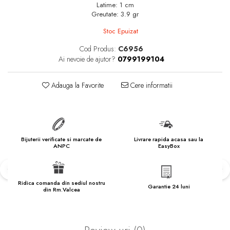
marimea 57
Latime: 1 cm
Greutate: 3.9 gr
marimea 58
marimea 59
Stoc Epuizat
marimea 60
Cod Produs:
C6956
Ai nevoie de ajutor?
0799199104
marimea 61
marimea 62
Adauga la Favorite
Cere informatii
marimea 63
marimea 64
marimea 65
marimea 66
Bijuterii verificate si marcate de
Livrare rapida acasa sau la
ANPC
EasyBox
marimea 67
marimea 68
Ridica comanda din sediul nostru
SETURI ARGINT
Garantie 24 luni
din Rm.Valcea
marime reglabila
marimea 49