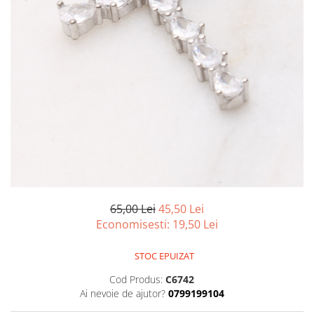
marime reglabila
marimea 47
marimea 48
marimea 49
marimea 50
marimea 51
marimea 52
marimea 53
marimea 54
marimea 55
marimea 56
marimea 57
65,00 Lei
45,50 Lei
marimea 58
Economisesti:
19,50
Lei
marimea 59
marimea 60
STOC EPUIZAT
marimea 61
Cod Produs:
C6742
marimea 62
Ai nevoie de ajutor?
0799199104
marimea 63