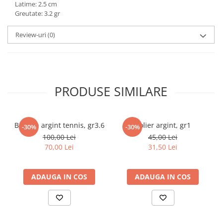
Latime: 2.5 cm
marimea 59
Greutate: 3.2 gr
marimea 60
Review-uri
(0)
marimea 61
marimea 62
marimea 63
marimea 64
PRODUSE SIMILARE
Bratara argint tennis, gr3.6
Colier argint, gr1
-30%
-30%
100,00 Lei
45,00 Lei
70,00 Lei
31,50 Lei
ADAUGA IN COS
ADAUGA IN COS