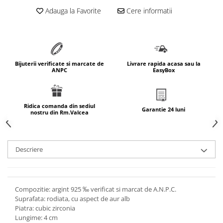
marimea 64
Adauga la Favorite
Cere informatii
marimea 65
marimea 66
marimea 67
marimea 68
Bijuterii verificate si marcate de
Livrare rapida acasa sau la
ANPC
EasyBox
SETURI ARGINT
marime reglabila
marimea 49
Ridica comanda din sediul
Garantie 24 luni
nostru din Rm.Valcea
marimea 50
marimea 51
marimea 52
Descriere
marimea 53
marimea 54
marimea 55
Compozitie: argint 925 ‰ verificat si marcat de A.N.P.C.
marimea 56
Suprafata: rodiata, cu aspect de aur alb
marimea 57
Piatra: cubic zirconia
Lungime: 4 cm
marimea 58