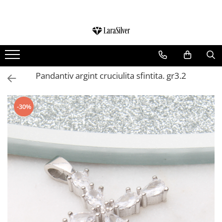
CATEGORII
CERCEI ARGINT
BRATARI ARGINT
Pandantiv argint cruciulita sfintita. gr3.2
COLIERE ARGINT
LANTISOARE ARGINT
-30%
CRUCIULITE SI ICONITE ARGINT
PANDANTIVE ARGINT
BROSE ARGINT
VERIGHETE ARGINT
BIJUTERII ARGINT PENTRU COPII
BIJUTERII ARGINT PENTRU BARBATI
INELE ARGINT