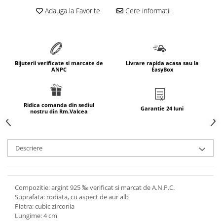
marimea 64
Adauga la Favorite
Cere informatii
marimea 65
marimea 66
marimea 67
marimea 68
Bijuterii verificate si marcate de
Livrare rapida acasa sau la
ANPC
EasyBox
SETURI ARGINT
marime reglabila
marimea 49
Ridica comanda din sediul
Garantie 24 luni
nostru din Rm.Valcea
marimea 50
marimea 51
marimea 52
Descriere
marimea 53
marimea 54
marimea 55
Compozitie: argint 925 ‰ verificat si marcat de A.N.P.C.
marimea 56
Suprafata: rodiata, cu aspect de aur alb
marimea 57
Piatra: cubic zirconia
Lungime: 4 cm
marimea 58