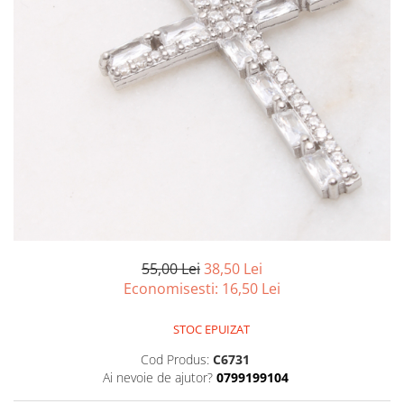
marime reglabila
marimea 47
marimea 48
marimea 49
marimea 50
marimea 51
marimea 52
marimea 53
marimea 54
marimea 55
marimea 56
marimea 57
55,00 Lei
38,50 Lei
marimea 58
Economisesti:
16,50
Lei
marimea 59
marimea 60
STOC EPUIZAT
marimea 61
Cod Produs:
C6731
marimea 62
Ai nevoie de ajutor?
0799199104
marimea 63