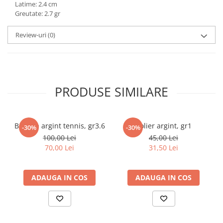
Latime: 2.4 cm
marimea 59
Greutate: 2.7 gr
marimea 60
Review-uri
(0)
marimea 61
marimea 62
marimea 63
marimea 64
PRODUSE SIMILARE
Bratara argint tennis, gr3.6
Colier argint, gr1
-30%
-30%
100,00 Lei
45,00 Lei
70,00 Lei
31,50 Lei
ADAUGA IN COS
ADAUGA IN COS