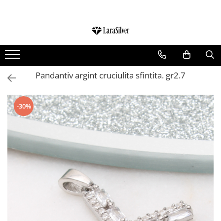
CATEGORII
CERCEI ARGINT
BRATARI ARGINT
Pandantiv argint cruciulita sfintita. gr2.7
COLIERE ARGINT
LANTISOARE ARGINT
-30%
CRUCIULITE SI ICONITE ARGINT
PANDANTIVE ARGINT
BROSE ARGINT
VERIGHETE ARGINT
BIJUTERII ARGINT PENTRU COPII
BIJUTERII ARGINT PENTRU BARBATI
INELE ARGINT