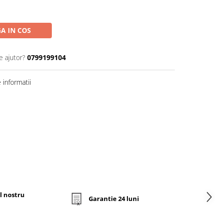
A IN COS
e ajutor?
0799199104
informatii
l nostru
Garantie 24 luni