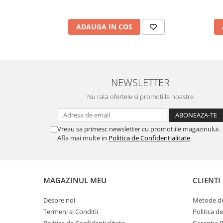
marimea 59
marimea 60
ADAUGA IN COS
marimea 61
marimea 62
marimea 63
marimea 64
NEWSLETTER
Nu rata ofertele si promotiile noastre
Vreau sa primesc newsletter cu promotiile magazinului.
Afla mai multe in
Politica de Confidentialitate
MAGAZINUL MEU
CLIENTI
Despre noi
Metode de
Termeni si Conditii
Politica d