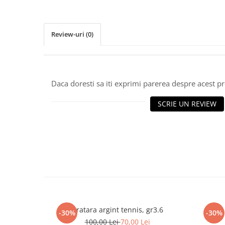
marimea 64
marimea 65
Review-uri
(0)
marimea 66
marimea 67
marimea 68
SETURI ARGINT
Daca doresti sa iti exprimi parerea despre acest 
marime reglabila
SCRIE UN REVIEW
marimea 49
marimea 50
marimea 51
marimea 52
marimea 53
marimea 54
marimea 55
marimea 56
marimea 57
Bratara argint tennis, gr3.6
-30%
-30%
marimea 58
100,00 Lei
70,00 Lei