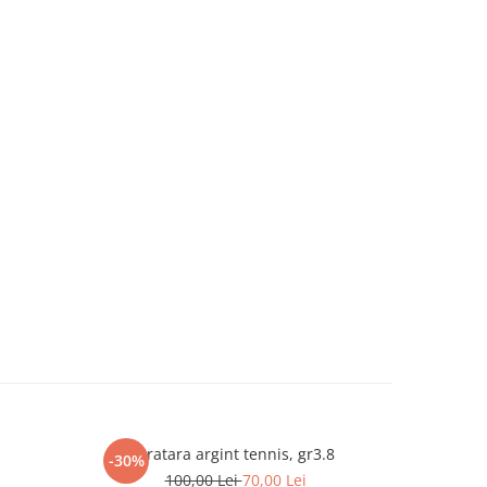
Bratara argint tennis, gr3.8
Lant
-30%
-30%
100,00 Lei
70,00 Lei