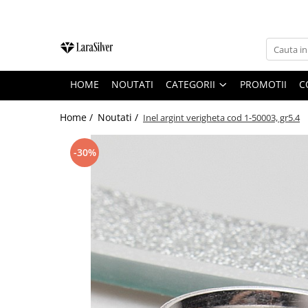
CATEGORII
CERCEI ARGINT
HOME
NOUTATI
CATEGORII
PROMOTII
C
BRATARI ARGINT
COLIERE ARGINT
Home /
Noutati /
Inel argint verigheta cod 1-50003, gr5.4
LANTISOARE ARGINT
-30%
CRUCIULITE SI ICONITE ARGINT
PANDANTIVE ARGINT
BROSE ARGINT
VERIGHETE ARGINT
BIJUTERII ARGINT PENTRU COPII
BIJUTERII ARGINT PENTRU BARBATI
INELE ARGINT