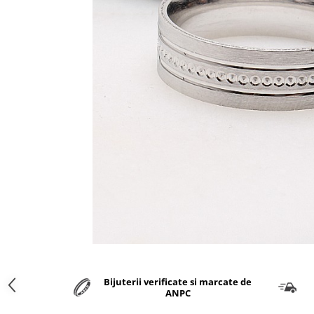
marime reglabila
marimea 47
marimea 48
marimea 49
marimea 50
marimea 51
marimea 52
marimea 53
marimea 54
marimea 55
marimea 56
marimea 57
marimea 58
marimea 59
marimea 60
marimea 61
Bijuterii verificate si marcate de
marimea 62
ANPC
marimea 63