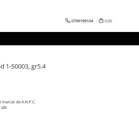
0799199104
0,00
od 1-50003, gr5.4
i marcat de A.N.P.C.
 alb