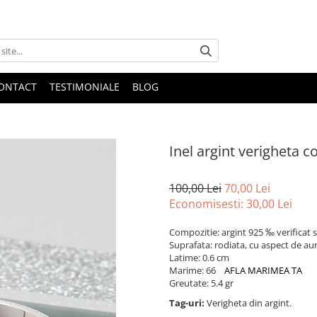
ONTACT
TESTIMONIALE
BLOG
Inel argint verigheta c
100,00 Lei
70,00 Lei
Economisesti:
30,00
Lei
Compozitie: argint 925 ‰ verificat s
Suprafata: rodiata, cu aspect de aur
Latime: 0.6 cm
Marime: 66
AFLA MARIMEA TA
Greutate: 5.4 gr
Tag-uri:
Verigheta din argint.