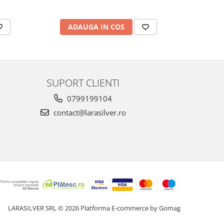
ADAUGA IN COS
AD
SUPORT CLIENTI
0799199104
contact@larasilver.ro
LARASILVER SRL © 2026
Platforma E-commerce by Gomag