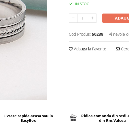
IN STOC
ADAUG
Cod Produs:
50238
Ai nevoie d
Adauga la Favorite
Cere 
Livrare rapida acasa sau la
Ridica comanda din sediu
EasyBox
din Rm.Valcea