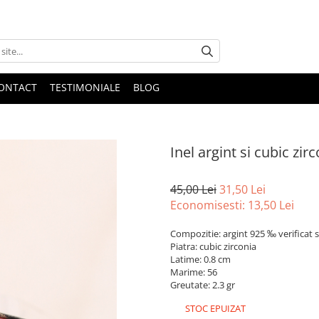
ONTACT
TESTIMONIALE
BLOG
Inel argint si cubic zirc
45,00 Lei
31,50 Lei
Economisesti:
13,50
Lei
Compozitie: argint 925 ‰ verificat s
Piatra: cubic zirconia
Latime: 0.8 cm
Marime: 56
Greutate: 2.3 gr
STOC EPUIZAT