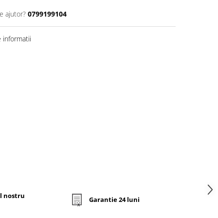
e ajutor?
0799199104
informatii
l nostru
Garantie 24 luni