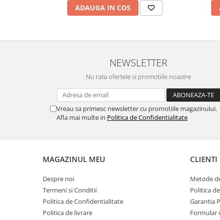
ADAUGA IN COS
marimea 59
marimea 60
marimea 61
marimea 62
NEWSLETTER
marimea 63
marimea 64
Nu rata ofertele si promotiile noastre
Vreau sa primesc newsletter cu promotiile magazinului.
Afla mai multe in
Politica de Confidentialitate
MAGAZINUL MEU
CLIENTI
Despre noi
Metode de
Termeni si Conditii
Politica d
Politica de Confidentialitate
Garantia 
Politica de livrare
Formular 