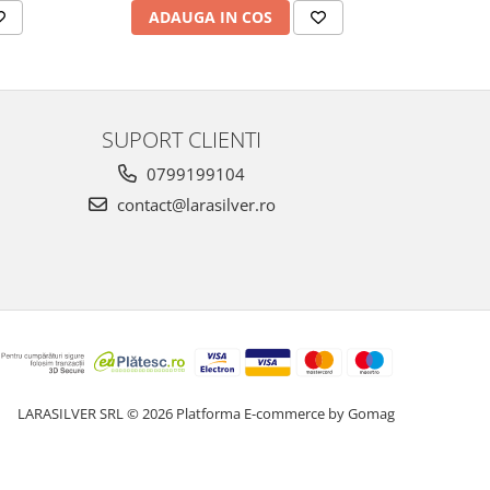
ADAUGA IN COS
AD
SUPORT CLIENTI
0799199104
contact@larasilver.ro
LARASILVER SRL © 2026
Platforma E-commerce by Gomag