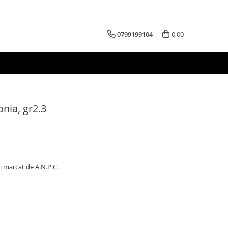
0799199104
0,00
onia, gr2.3
i marcat de A.N.P.C.