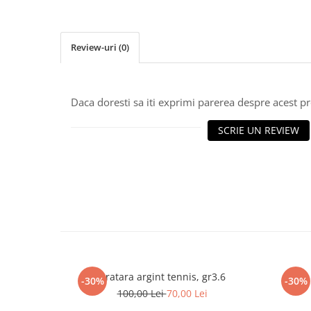
marimea 64
marimea 65
Review-uri
(0)
marimea 66
marimea 67
marimea 68
Daca doresti sa iti exprimi parerea despre acest 
SETURI ARGINT
marime reglabila
SCRIE UN REVIEW
marimea 49
marimea 50
marimea 51
marimea 52
marimea 53
marimea 54
marimea 55
marimea 56
Bratara argint tennis, gr3.6
-30%
-30%
marimea 57
100,00 Lei
70,00 Lei
marimea 58