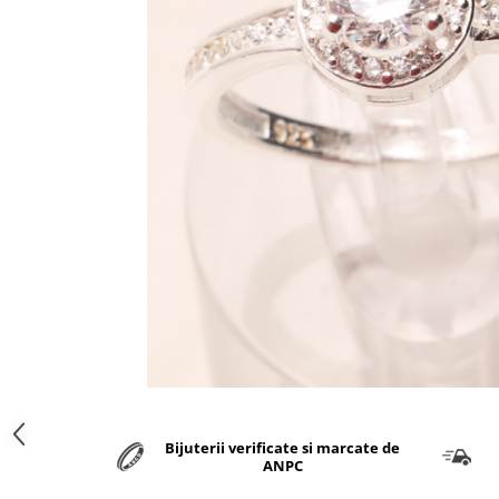
marime reglabila
marimea 47
marimea 48
marimea 49
marimea 50
marimea 51
marimea 52
marimea 53
marimea 54
marimea 55
marimea 56
marimea 57
marimea 58
marimea 59
marimea 60
marimea 61
Bijuterii verificate si marcate de
marimea 62
ANPC
marimea 63