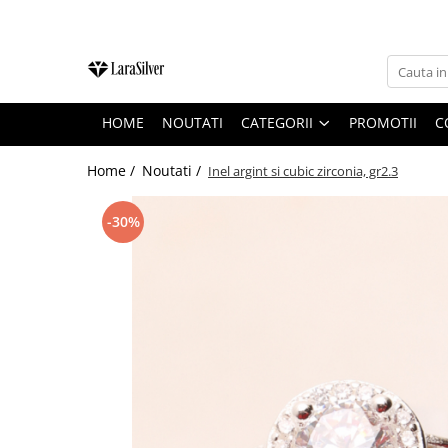
CATEGORII
CERCEI ARGINT
HOME
NOUTATI
CATEGORII
PROMOTII
C
BRATARI ARGINT
COLIERE ARGINT
Home /
Noutati /
Inel argint si cubic zirconia, gr2.3
LANTISOARE ARGINT
-30%
CRUCIULITE SI ICONITE ARGINT
PANDANTIVE ARGINT
BROSE ARGINT
VERIGHETE ARGINT
BIJUTERII ARGINT PENTRU COPII
BIJUTERII ARGINT PENTRU BARBATI
INELE ARGINT