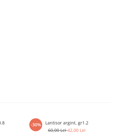
3.8
Lantisor argint, gr1.2
Cer
-30%
-30%
60,00 Lei
42,00 Lei