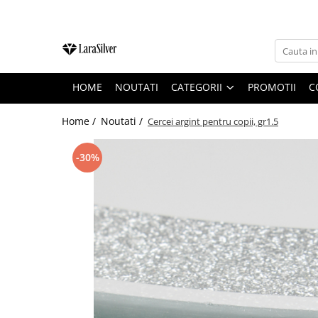
CATEGORII
CERCEI ARGINT
HOME
NOUTATI
CATEGORII
PROMOTII
C
BRATARI ARGINT
COLIERE ARGINT
Home /
Noutati /
Cercei argint pentru copii, gr1.5
LANTISOARE ARGINT
-30%
CRUCIULITE SI ICONITE ARGINT
PANDANTIVE ARGINT
BROSE ARGINT
VERIGHETE ARGINT
BIJUTERII ARGINT PENTRU COPII
BIJUTERII ARGINT PENTRU BARBATI
INELE ARGINT