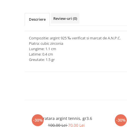
marimea 64
marimea 65
Review-uri
(0)
Descriere
marimea 66
marimea 67
marimea 68
Compozitie: argint 925 ‰ verificat si marcat de A.N.P.C.
SETURI ARGINT
Piatra: cubic zirconia
Lungime: 1.1 cm
marime reglabila
Latime: 0.4 cm
marimea 49
Greutate: 1.5 gr
marimea 50
marimea 51
marimea 52
marimea 53
marimea 54
marimea 55
marimea 56
marimea 57
Bratara argint tennis, gr3.6
-30%
-30%
marimea 58
100,00 Lei
70,00 Lei