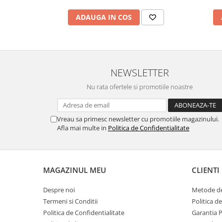
marimea 59
ADAUGA IN COS
marimea 60
marimea 61
marimea 62
marimea 63
NEWSLETTER
marimea 64
Nu rata ofertele si promotiile noastre
Vreau sa primesc newsletter cu promotiile magazinului.
Afla mai multe in
Politica de Confidentialitate
MAGAZINUL MEU
CLIENTI
Despre noi
Metode de
Termeni si Conditii
Politica d
Politica de Confidentialitate
Garantia 