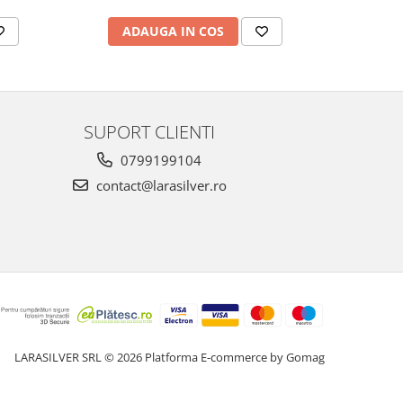
ADAUGA IN COS
AD
SUPORT CLIENTI
0799199104
contact@larasilver.ro
LARASILVER SRL © 2026
Platforma E-commerce by Gomag