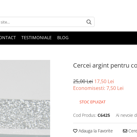
ONTACT
TESTIMONIALE
BLOG
Cercei argint pentru co
25,00 Lei
17,50 Lei
Economisesti:
7,50
Lei
STOC EPUIZAT
Cod Produs:
C6425
Ai nevoie d
Adauga la Favorite
Cere 