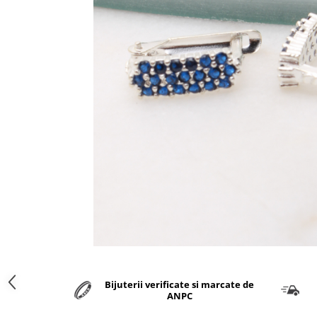
marime reglabila
marimea 47
marimea 48
marimea 49
marimea 50
marimea 51
marimea 52
marimea 53
marimea 54
marimea 55
marimea 56
marimea 57
marimea 58
marimea 59
marimea 60
marimea 61
Bijuterii verificate si marcate de
marimea 62
ANPC
marimea 63