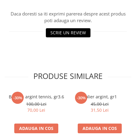
marimea 59
Daca doresti sa iti exprimi parerea despre acest produs
marimea 60
poti adauga un review.
marimea 61
marimea 62
SCRIE UN REVIEW
marimea 63
marimea 64
PRODUSE SIMILARE
Bratara argint tennis, gr3.6
Colier argint, gr1
-30%
-30%
100,00 Lei
45,00 Lei
70,00 Lei
31,50 Lei
ADAUGA IN COS
ADAUGA IN COS