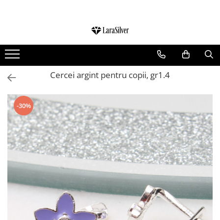
CATEGORII
CERCEI ARGINT
BRATARI ARGINT
Cercei argint pentru copii, gr1.4
COLIERE ARGINT
LANTISOARE ARGINT
-30%
CRUCIULITE SI ICONITE ARGINT
PANDANTIVE ARGINT
BROSE ARGINT
VERIGHETE ARGINT
BIJUTERII ARGINT PENTRU COPII
BIJUTERII ARGINT PENTRU BARBATI
INELE ARGINT