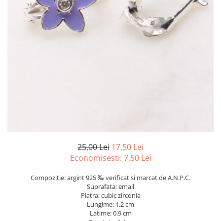
marime reglabila
marimea 47
marimea 48
marimea 49
marimea 50
marimea 51
marimea 52
marimea 53
marimea 54
marimea 55
marimea 56
marimea 57
25,00 Lei
17,50 Lei
marimea 58
Economisesti:
7,50
Lei
marimea 59
Compozitie: argint 925 ‰ verificat si marcat de A.N.P.C.
marimea 60
Suprafata: email
marimea 61
Piatra: cubic zirconia
Lungime: 1.2 cm
marimea 62
Latime: 0.9 cm
marimea 63