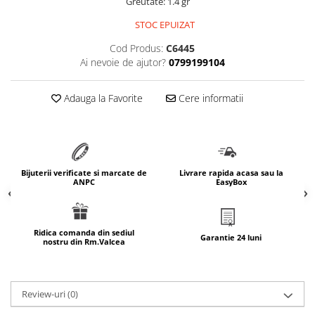
Greutate: 1.4 gr
marimea 64
STOC EPUIZAT
marimea 65
Cod Produs:
C6445
marimea 66
Ai nevoie de ajutor?
0799199104
marimea 67
marimea 68
Adauga la Favorite
Cere informatii
SETURI ARGINT
marime reglabila
marimea 49
marimea 50
Bijuterii verificate si marcate de
Livrare rapida acasa sau la
marimea 51
ANPC
EasyBox
marimea 52
marimea 53
Ridica comanda din sediul
marimea 54
Garantie 24 luni
nostru din Rm.Valcea
marimea 55
marimea 56
marimea 57
Review-uri
(0)
marimea 58