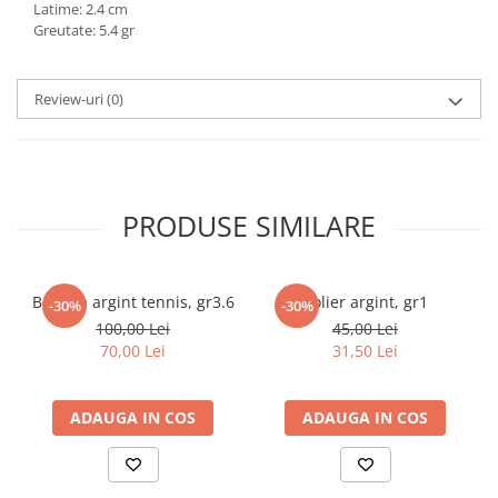
Latime: 2.4 cm
marimea 59
Greutate: 5.4 gr
marimea 60
marimea 61
Review-uri
(0)
marimea 62
marimea 63
marimea 64
PRODUSE SIMILARE
Bratara argint tennis, gr3.6
Colier argint, gr1
-30%
-30%
100,00 Lei
45,00 Lei
70,00 Lei
31,50 Lei
ADAUGA IN COS
ADAUGA IN COS