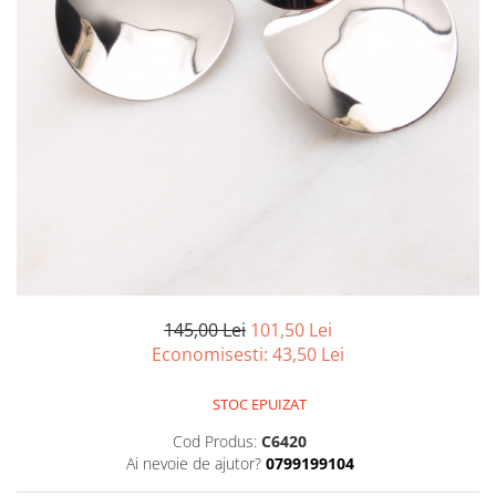
marime reglabila
marimea 47
marimea 48
marimea 49
marimea 50
marimea 51
marimea 52
marimea 53
marimea 54
marimea 55
marimea 56
marimea 57
145,00 Lei
101,50 Lei
marimea 58
Economisesti:
43,50
Lei
marimea 59
marimea 60
STOC EPUIZAT
marimea 61
Cod Produs:
C6420
marimea 62
Ai nevoie de ajutor?
0799199104
marimea 63