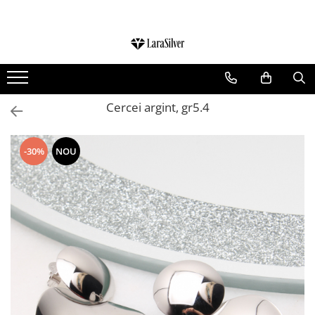
CATEGORII
CERCEI ARGINT
BRATARI ARGINT
Cercei argint, gr5.4
COLIERE ARGINT
LANTISOARE ARGINT
-30%
NOU
CRUCIULITE SI ICONITE ARGINT
PANDANTIVE ARGINT
BROSE ARGINT
VERIGHETE ARGINT
BIJUTERII ARGINT PENTRU COPII
BIJUTERII ARGINT PENTRU BARBATI
INELE ARGINT