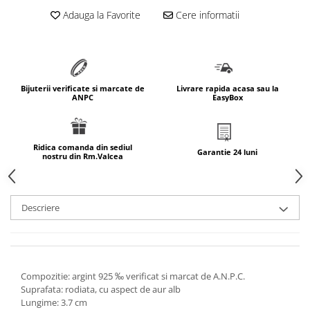
marimea 64
Adauga la Favorite
Cere informatii
marimea 65
marimea 66
marimea 67
marimea 68
Bijuterii verificate si marcate de
Livrare rapida acasa sau la
ANPC
EasyBox
SETURI ARGINT
marime reglabila
marimea 49
Ridica comanda din sediul
Garantie 24 luni
nostru din Rm.Valcea
marimea 50
marimea 51
marimea 52
Descriere
marimea 53
marimea 54
marimea 55
marimea 56
Compozitie: argint 925 ‰ verificat si marcat de A.N.P.C.
marimea 57
Suprafata: rodiata, cu aspect de aur alb
Lungime: 3.7 cm
marimea 58